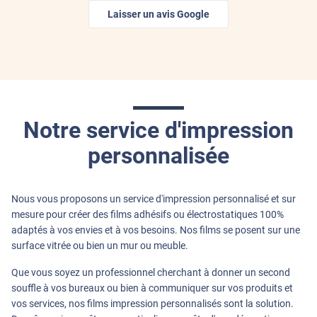
*****
Il y a 2 jours
Laisser un avis Google
Très bon contact, commande rapide,et expédition rapide,très
bien emballer
*****
Il y a 3 jours
Réception rapide, les 4 films commandés étaient très bien
emballés, et correspondaient à la taille de coupe demandée.
Notre service d'impression
*****
Il y a 3 jours
personnalisée
Les films sont très faciles à poser ( avec aide du tuto ) mais il
faut bien être 2 !! Nous les avons installé hier donc pas encore
de recul quant à l'efficacité contre la chaleur .. Par contre ,
nous avions bien enlevé 2 mm comme indiqué et nous avons
Nous vous proposons un service d'impression personnalisé et sur
regretté car il reste une petite bande de vitre non recouverte
mesure pour créer des films adhésifs ou électrostatiques 100%
sur le coté ... Nous avions peut être mal pris nos mesures !
adaptés à vos envies et à vos besoins. Nos films se posent sur une
mais mieux vaut en recouper un petit morceau après la pose !!
surface vitrée ou bien un mur ou meuble.
Que vous soyez un professionnel cherchant à donner un second
*****
Il y a 3 jours
souffle à vos bureaux ou bien à communiquer sur vos produits et
filtre bien les rayons du soleil
vos services, nos films impression personnalisés sont la solution.