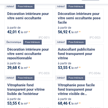
Adhésif
Pose Intérieure
Adhésif
Pose Intérieure
Décoration intérieure pour
Décoration intérieure pour
vitre semi occultante
vitre semi occultante pose
facile
à partir de
à partir de
42
,01
€
56
,92
€
*
*
le m²
le m²
IPC-001i
IPC-002i
Électrostatique
Pose Intérieure
Adhésif
Pose Extérieure
Décoration intérieure pour
Autocollant publicitaire
vitre semi occultante
fond transparent pour
repositionnable
vitrine
à partir de
à partir de
39
,68
€
53
,55
€
*
*
le m²
le m²
IPC-003i
IPC-004x
Adhésif
Pose Intérieure
Adhésif
Pose Intérieure
Vitrophanie fond
Vitrophanie pose facile
transparent pour vitrine
fond transparent pour
lisible de l'extérieur
vitrine visible de
l'extérieur
à partir de
à partir de
53
,55
€
68
,46
€
*
*
le m²
le m²