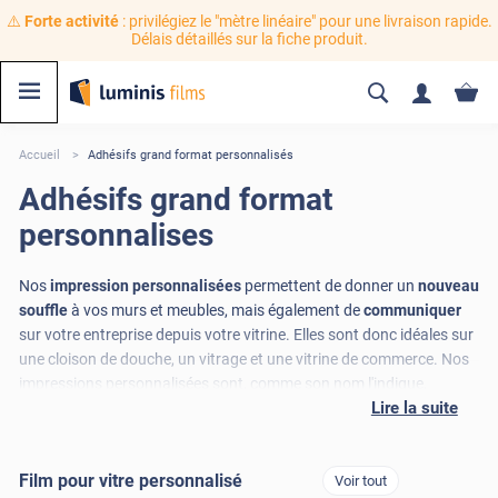
⚠️
Forte activité
: privilégiez le "mètre linéaire" pour une livraison rapide.
Délais détaillés sur la fiche produit.
Accueil
Adhésifs grand format personnalisés
Adhésifs grand format
personnalises
Nos
impression personnalisées
permettent de donner un
nouveau
souffle
à vos murs et meubles, mais également de
communiquer
sur votre entreprise depuis votre vitrine. Elles sont donc idéales sur
une cloison de douche, un vitrage et une vitrine de commerce. Nos
impressions personnalisées sont, comme son nom l'indique,
Lire la suite
personnalisables
selon vos
goûts
et vos
envies
. Disponibles en
adhésif et en électrostatique, il n'a jamais été aussi simple et rapide
de les installer. La seule chose que vous avez à faire est de laisser
Film pour vitre personnalisé
Voir tout
libre cours à votre imagination, nous nous chargeons du reste.