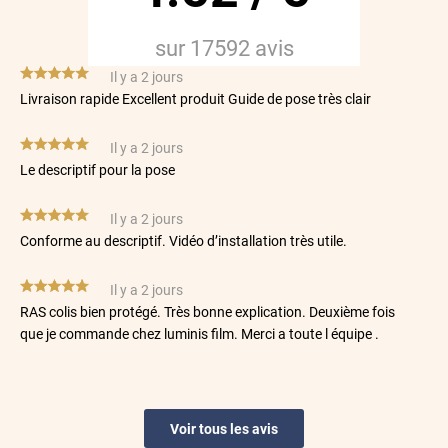
sur
17592
avis
*****
Il y a 2 jours
Livraison rapide Excellent produit Guide de pose très clair
*****
Il y a 2 jours
Le descriptif pour la pose
*****
Il y a 2 jours
Conforme au descriptif. Vidéo d’installation très utile.
*****
Il y a 2 jours
RAS colis bien protégé. Très bonne explication. Deuxième fois
que je commande chez luminis film. Merci a toute l équipe .
*****
Il y a 2 jours
Les films correspondent parfaitement à l'attendu
Voir tous les avis