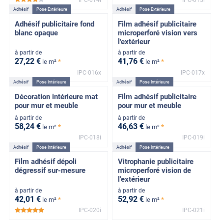
*****
Adhésif
Pose Extérieure
Adhésif
Pose Extérieure
Adhésif publicitaire fond
Film adhésif publicitaire
blanc opaque
microperforé vision vers
l'extérieur
à partir de
à partir de
27
,22
€
41
,76
€
*
*
le m²
le m²
IPC-016x
IPC-017x
Adhésif
Pose Intérieure
Adhésif
Pose Intérieure
Décoration intérieure mat
Film adhésif publicitaire
pour mur et meuble
pour mur et meuble
à partir de
à partir de
58
,24
€
46
,63
€
*
*
le m²
le m²
IPC-018i
IPC-019i
Adhésif
Pose Intérieure
Adhésif
Pose Intérieure
Film adhésif dépoli
Vitrophanie publicitaire
dégressif sur-mesure
microperforé vision de
l'extérieur
à partir de
à partir de
42
,01
€
52
,92
€
*
*
le m²
le m²
IPC-020i
IPC-021i
*****