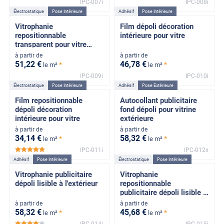
IPC-007i
IPC-008i
Électrostatique
Pose Intérieure
Adhésif
Pose Intérieure
Vitrophanie
Film dépoli décoration
repositionnable
intérieure pour vitre
transparent pour vitre
lisible de l'extérieur
à partir de
à partir de
51
,22
€
46
,78
€
*
*
le m²
le m²
IPC-009i
IPC-010i
Électrostatique
Pose Intérieure
Adhésif
Pose Extérieure
Film repositionnable
Autocollant publicitaire
dépoli décoration
fond dépoli pour vitrine
intérieure pour vitre
extérieure
à partir de
à partir de
34
,14
€
58
,32
€
*
*
le m²
le m²
IPC-011i
IPC-012x
*****
Adhésif
Pose Intérieure
Électrostatique
Pose Intérieure
Vitrophanie publicitaire
Vitrophanie
dépoli lisible à l'extérieur
repositionnable
publicitaire dépoli lisible à
l'extérieur
à partir de
à partir de
58
,32
€
45
,68
€
*
*
le m²
le m²
IPC-014i
IPC-015i