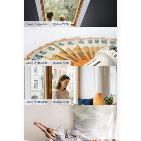
Véranda et Velux : Comment
bloquer jusqu'à 80% de
l'énergie solaire sans
climatisation ?
Soleil Et Isolation
29 Juin 2026
Film anti-chaleur : quelles
sont les économies d’énergie
réelles ?
Soleil Et Isolation
16 Juin 2026
Préservez votre logement de
la chaleur : les conseils de
Jamy de C'est Pas Sorcier
Soleil Et Isolation
16 Juin 2026
Comment protéger sa
maison de la chaleur sans
climatisation ?