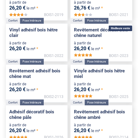
à partir de
à partir de
26
,20
€
26
,76
€
*
*
le m²
le m²
BOIS1-2019
BOIS1-2021
*****
*****
Confort
Pose Intérieure
Confort
Pose Intérieure
Meilleure vente
Vinyl adhésif bois hêtre
Revêtement décoratif bois
clair
chêne naturel
à partir de
à partir de
26
,20
€
26
,20
€
*
*
le m²
le m²
BOIS1-2022
BOIS1-2023
*****
Confort
Pose Intérieure
Confort
Pose Intérieure
Revêtement adhésif bois
Vinyle adhésif bois hêtre
chêne mat
miel
à partir de
à partir de
26
,20
€
26
,20
€
*
*
le m²
le m²
BOIS2-2113
BOIS1-2025
*****
Confort
Pose Intérieure
Confort
Pose Intérieure
Adhésif décoratif bois
Revêtement adhésif bois
chêne pâle
chêne ambré
à partir de
à partir de
26
,20
€
26
,20
€
*
*
le m²
le m²
BOIS1-2026
BOIS2-2114