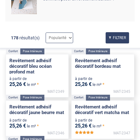
178
résultat(s)
FILTRER
Confort
Pose Intérieure
Confort
Pose Intérieure
Revêtement adhésif
Revêtement adhésif
décoratif bleu océan
décoratif bordeau mat
profond mat
à partir de
à partir de
25
,26
€
25
,26
€
*
*
le m²
le m²
MAT-2349
MAT-2345
Confort
Pose Intérieure
Confort
Pose Intérieure
Revêtement adhésif
Revêtement adhésif
décoratif jaune beurre mat
décoratif vert matcha mat
à partir de
à partir de
25
,26
€
25
,26
€
*
*
le m²
le m²
MAT-2346
MAT-2347
*****
Confort
Pose Intérieure