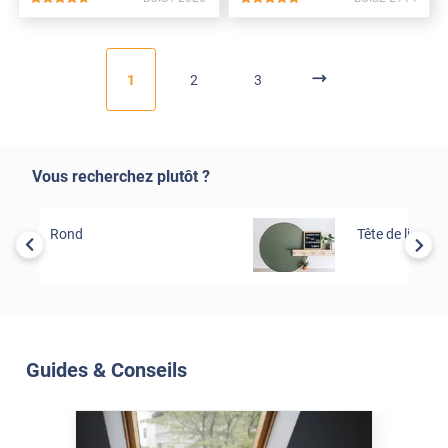
*****
*****
1
2
3
Vous recherchez plutôt ?
Rond
Tête de lit
Guides & Conseils
Soleil Et Isolation
07 Juil. 2026