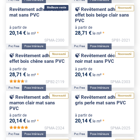
Pvc Free
Pose Intérieure
Pvc Free
Pose Intérieure
Meilleure vente
Nouveauté
Revêtement adhésif blanc
🍃 Revêtement adhésif
mat sans PVC
effet bois beige clair sans
PVC
à partir de
à partir de
20
,14
€
28
,71
€
*
*
le m²
le m²
SPMA-2300
SPB1-2021
Pvc Free
Pose Intérieure
Pvc Free
Pose Intérieure
Nouveauté
Nouveauté
🍃 Revêtement adhésif
🍃 Revêtement décoratif
effet bois chêne sans PVC
noir mat sans PVC
à partir de
à partir de
28
,71
€
20
,14
€
*
*
le m²
le m²
SPB2-2119
SPMA-2303
*****
Pvc Free
Pose Intérieure
Pvc Free
Pose Intérieure
Nouveauté
Nouveauté
🍃 Revêtement adhésif
🍃 Revêtement adhésif
marron clair mat sans
gris perle mat sans PVC
PVC
à partir de
à partir de
20
,14
€
20
,14
€
*
*
le m²
le m²
SPMA-2324
SPMA-2025
*****
Pvc Free
Pose Intérieure
Pvc Free
Pose Intérieure