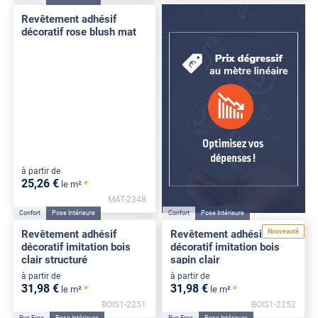
Revêtement adhésif
décoratif rose blush mat
à partir de
25
,26
€
*
le m²
MAT-2348
Confort
Pose Intérieure
Confort
Pose Intérieure
Nouveauté
Revêtement adhésif
Revêtement adhésif
décoratif imitation bois
décoratif imitation bois
clair structuré
sapin clair
à partir de
à partir de
31
,98
€
31
,98
€
*
*
le m²
le m²
BOIS1-2251
BOIS1-2252