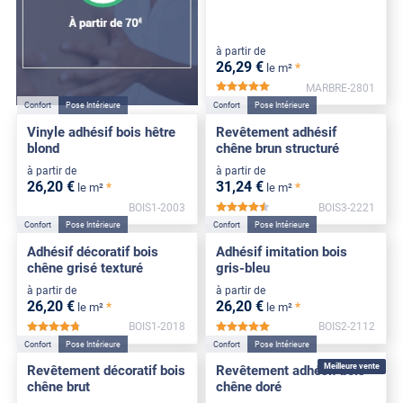
à partir de
26
,29
€
*
le m²
MARBRE-2801
*****
Confort
Pose Intérieure
Confort
Pose Intérieure
Vinyle adhésif bois hêtre
Revêtement adhésif
blond
chêne brun structuré
à partir de
à partir de
26
,20
€
31
,24
€
*
*
le m²
le m²
BOIS1-2003
BOIS3-2221
*****
Confort
Pose Intérieure
Confort
Pose Intérieure
Adhésif décoratif bois
Adhésif imitation bois
chêne grisé texturé
gris-bleu
à partir de
à partir de
26
,20
€
26
,20
€
*
*
le m²
le m²
BOIS1-2018
BOIS2-2112
*****
*****
Confort
Pose Intérieure
Confort
Pose Intérieure
Meilleure vente
Revêtement décoratif bois
Revêtement adhésif bois
chêne brut
chêne doré