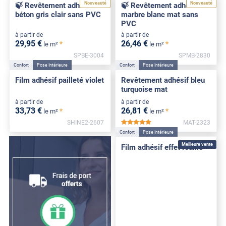
Nouveauté
Nouveauté
🍃 Revêtement adhésif
🍃 Revêtement adhésif
béton gris clair sans PVC
marbre blanc mat sans
PVC
à partir de
à partir de
29
,95
€
26
,46
€
*
*
le m²
le m²
SPBE-3004
SPMB-2830
Confort
Pose Intérieure
Confort
Pose Intérieure
Film adhésif pailleté violet
Revêtement adhésif bleu
turquoise mat
à partir de
à partir de
33
,73
€
26
,81
€
*
*
le m²
le m²
SHINE2-2607
MAT-2323
*****
Confort
Pose Intérieure
Meilleure vente
Film adhésif effet rouille