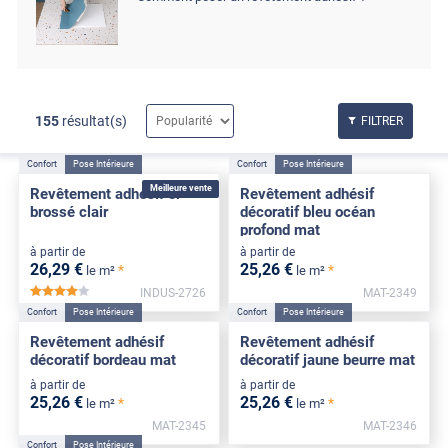
155
résultat(s)
FILTRER
Confort
Pose Intérieure
Confort
Pose Intérieure
Meilleure vente
Revêtement adhésif or
Revêtement adhésif
brossé clair
décoratif bleu océan
profond mat
à partir de
à partir de
26
,29
€
25
,26
€
*
*
le m²
le m²
INDUS-2726
MAT-2349
*****
Confort
Pose Intérieure
Confort
Pose Intérieure
Revêtement adhésif
Revêtement adhésif
décoratif bordeau mat
décoratif jaune beurre mat
à partir de
à partir de
25
,26
€
25
,26
€
*
*
le m²
le m²
MAT-2345
MAT-2346
Confort
Pose Intérieure