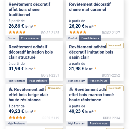
Revêtement décoratif
Revêtement décoratif
effet bois chêne
chêne mat caramel
traditionnel
à partir de
à partir de
26
,86
€
26
,20
€
*
*
le m²
le m²
BOIS2-2125
BOIS2-2127
*****
*****
Confort
Pose Intérieure
Confort
Pose Intérieure
Nouveauté
Revêtement adhésif
Revêtement adhésif
décoratif imitation bois
décoratif imitation bois
clair structuré
sapin clair
à partir de
à partir de
31
,98
€
31
,98
€
*
*
le m²
le m²
BOIS1-2251
BOIS1-2252
High Resistant
Pose Intérieure
High Resistant
Pose Intérieure
Nouveauté
Nouveauté
💪 Revêtement adhésif
💪 Revêtement adhésif
effet bois beige clair
effet bois marron foncé
haute résistance
haute résistance
à partir de
à partir de
49
,23
€
49
,23
€
*
*
le m²
le m²
RRB2-2119
RRB3-2234
*****
High Resistant
High Resistant
Pose Intérieure