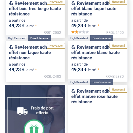
Nouveauté
Nouveauté
💪 Revêtement adhésif
💪 Revêtement adhésif
effet bois très beige haute
effet blanc laqué haute
résistance
résistance
à partir de
à partir de
49
,23
€
49
,23
€
*
*
le m²
le m²
RRB1-2052
RRGL-2400
*****
High Resistant
Pose Intérieure
High Resistant
Pose Intérieure
Nouveauté
Nouveauté
💪 Revêtement adhésif
💪 Revêtement adhésif
effet noir laqué haute
effet marbre blanc haute
résistance
résistance
à partir de
à partir de
49
,23
€
49
,23
€
*
*
le m²
le m²
RRGL-2403
RRMB-2830
High Resistant
Pose Intérieure
Nouveauté
💪 Revêtement adhésif
effet marbre rosé haute
résistance