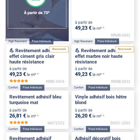
à partir de
49
,23
€
*
le m²
RRMB-2842
High Resistant
Pose Intérieure
High Resistant
Pose Intérieure
Nouveauté
Nouveauté
💪 Revêtement adhésif
💪 Revêtement adhésif
effet ciment gris clair
effet marbre noir haute
haute résistance
résistance
à partir de
à partir de
49
,23
€
49
,23
€
*
*
le m²
le m²
RRBE-3004
RRMB-2832
*****
Confort
Pose Intérieure
Confort
Pose Intérieure
Revêtement adhésif bleu
Vinyle adhésif bois hêtre
turquoise mat
blond
à partir de
à partir de
26
,81
€
26
,20
€
*
*
le m²
le m²
MAT-2323
BOIS1-2003
*****
Confort
Pose Intérieure
Confort
Pose Intérieure
Revêtement adhésif
Adhésif décoratif bois