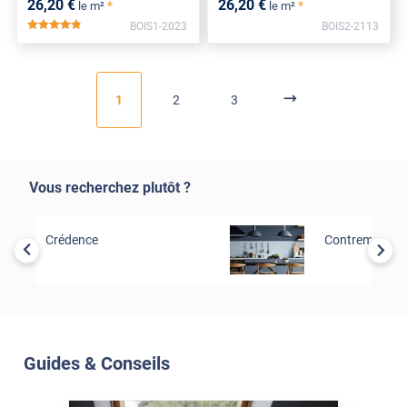
26
,20
€
26
,20
€
*
*
le m²
le m²
BOIS1-2023
BOIS2-2113
*****
1
2
3
Vous recherchez plutôt ?
Crédence
Contremarche
Guides & Conseils
Soleil Et Isolation
07 Juil. 2026