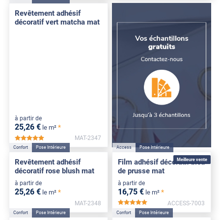
Revêtement adhésif
décoratif vert matcha mat
à partir de
25
,26
€
*
le m²
MAT-2347
*****
Confort
Pose Intérieure
Access
Pose Intérieure
Meilleure vente
Revêtement adhésif
Film adhésif décoratif bleu
décoratif rose blush mat
de prusse mat
à partir de
à partir de
25
,26
€
16
,75
€
*
*
le m²
le m²
MAT-2348
ACCESS-7003
*****
Confort
Pose Intérieure
Confort
Pose Intérieure