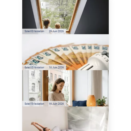
Véranda et Velux : Comment
bloquer jusqu'à 80% de
l'énergie solaire sans
climatisation ?
Soleil Et Isolation
29 Juin 2026
Film anti-chaleur : quelles
sont les économies d’énergie
réelles ?
Soleil Et Isolation
16 Juin 2026
Préservez votre logement de
la chaleur : les conseils de
Jamy de C'est Pas Sorcier
Soleil Et Isolation
16 Juin 2026
Comment protéger sa
maison de la chaleur sans
climatisation ?