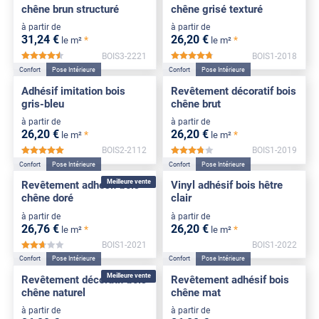
chêne brun structuré
chêne grisé texturé
à partir de
à partir de
31
,24
€
26
,20
€
*
*
le m²
le m²
BOIS3-2221
BOIS1-2018
*****
*****
Confort
Pose Intérieure
Confort
Pose Intérieure
Adhésif imitation bois
Revêtement décoratif bois
gris-bleu
chêne brut
à partir de
à partir de
26
,20
€
26
,20
€
*
*
le m²
le m²
BOIS2-2112
BOIS1-2019
*****
*****
Confort
Pose Intérieure
Confort
Pose Intérieure
Meilleure vente
Revêtement adhésif bois
Vinyl adhésif bois hêtre
chêne doré
clair
à partir de
à partir de
26
,76
€
26
,20
€
*
*
le m²
le m²
BOIS1-2021
BOIS1-2022
*****
Confort
Pose Intérieure
Confort
Pose Intérieure
Meilleure vente
Revêtement décoratif bois
Revêtement adhésif bois
chêne naturel
chêne mat
à partir de
à partir de