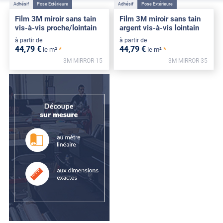
Adhésif
Pose Extérieure
Adhésif
Pose Extérieure
Film 3M miroir sans tain
Film 3M miroir sans tain
vis-à-vis proche/lointain
argent vis-à-vis lointain
à partir de
à partir de
44
,79
€
44
,79
€
*
*
le m²
le m²
3M-MIRROR-15
3M-MIRROR-35