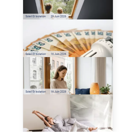
l'énergie solaire sans
climatisation ?
Soleil Et Isolation
29 Juin 2026
Film anti-chaleur : quelles
sont les économies d’énergie
réelles ?
Soleil Et Isolation
16 Juin 2026
Préservez votre logement de
la chaleur : les conseils de
Jamy de C'est Pas Sorcier
Soleil Et Isolation
16 Juin 2026
Comment protéger sa
maison de la chaleur sans
climatisation ?