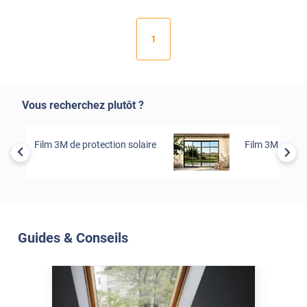
1
Vous recherchez plutôt ?
Film 3M de protection solaire
Film 3M de séc
Guides & Conseils
Soleil Et Isolation
07 Juil. 2026
Véranda et Velux : Comment
bloquer jusqu'à 80% de