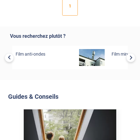
1
Vous recherchez plutôt ?
Film anti-ondes
Film miroir tota
Guides & Conseils
Soleil Et Isolation
07 Juil. 2026
Véranda et Velux : Comment
bloquer jusqu'à 80% de
l'énergie solaire sans