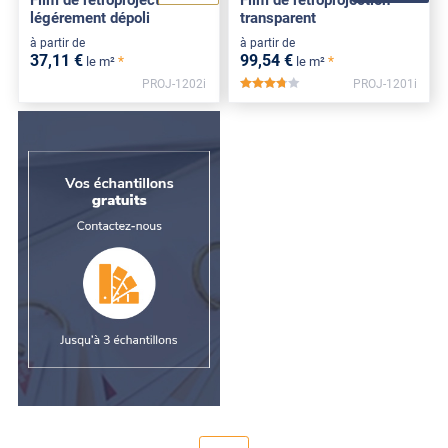
légérement dépoli
transparent
à partir de
à partir de
37
,11
€
99
,54
€
*
*
le m²
le m²
PROJ-1202i
PROJ-1201i
*****