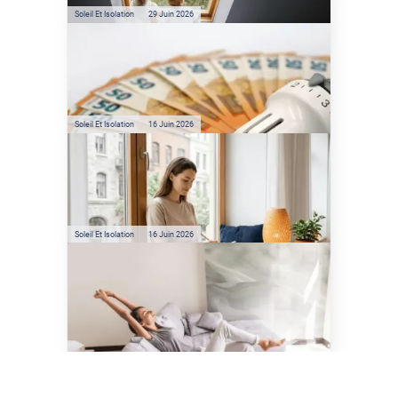
climatisation ?
Soleil Et Isolation
29 Juin 2026
Film anti-chaleur : quelles
sont les économies d’énergie
réelles ?
Soleil Et Isolation
16 Juin 2026
Préservez votre logement de
la chaleur : les conseils de
Jamy de C'est Pas Sorcier
Soleil Et Isolation
16 Juin 2026
Comment protéger sa
maison de la chaleur sans
climatisation ?