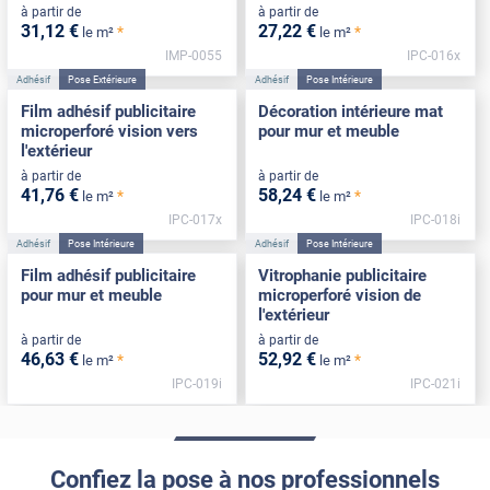
à partir de
à partir de
31
,12
€
27
,22
€
*
*
le m²
le m²
IMP-0055
IPC-016x
Adhésif
Pose Extérieure
Adhésif
Pose Intérieure
Film adhésif publicitaire
Décoration intérieure mat
microperforé vision vers
pour mur et meuble
l'extérieur
à partir de
à partir de
41
,76
€
58
,24
€
*
*
le m²
le m²
IPC-017x
IPC-018i
Adhésif
Pose Intérieure
Adhésif
Pose Intérieure
Film adhésif publicitaire
Vitrophanie publicitaire
pour mur et meuble
microperforé vision de
l'extérieur
à partir de
à partir de
46
,63
€
52
,92
€
*
*
le m²
le m²
IPC-019i
IPC-021i
Confiez la pose à nos professionnels