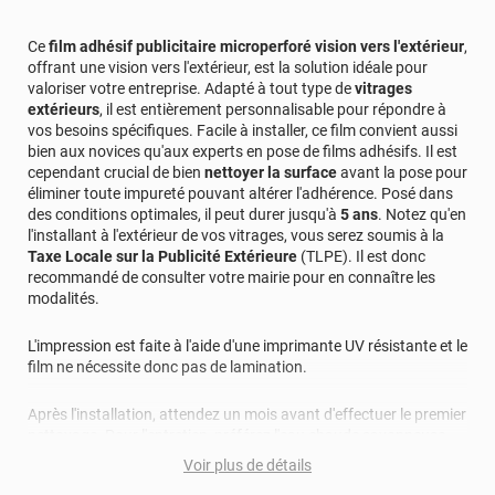
Ce
film adhésif publicitaire microperforé vision vers l'extérieur
,
offrant une vision vers l'extérieur, est la solution idéale pour
valoriser votre entreprise. Adapté à tout type de
vitrages
extérieurs
, il est entièrement personnalisable pour répondre à
vos besoins spécifiques. Facile à installer, ce film convient aussi
bien aux novices qu'aux experts en pose de films adhésifs. Il est
cependant crucial de bien
nettoyer la surface
avant la pose pour
éliminer toute impureté pouvant altérer l'adhérence. Posé dans
des conditions optimales, il peut durer jusqu'à
5 ans
. Notez qu'en
l'installant à l'extérieur de vos vitrages, vous serez soumis à la
Taxe Locale sur la Publicité Extérieure
(TLPE). Il est donc
recommandé de consulter votre mairie pour en connaître les
modalités.
L'impression est faite à l'aide d'une imprimante UV résistante et le
film ne nécessite donc pas de lamination.
Après l'installation, attendez un mois avant d'effectuer le premier
nettoyage. Pour l'entretien, préférez l'eau chaude savonneuse
(non bouillante) et un chiffon doux. Les produits abrasifs sont à
Voir plus de détails
éviter pour ne pas endommager le film.