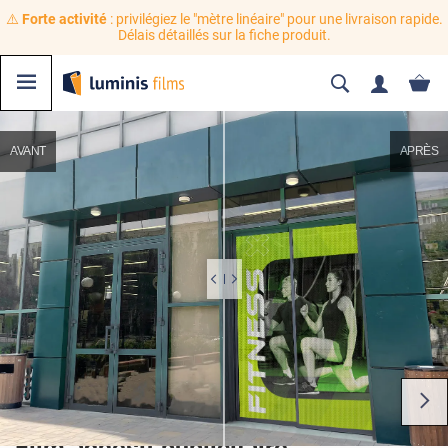
⚠️
Forte activité
: privilégiez le "mètre linéaire" pour une livraison rapide.
Délais détaillés sur la fiche produit.
AVANT
APRÈS
Film adhésif publicitaire