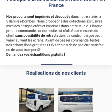
seront pas comme des stickers. Ils seront imprimés sur toute la
France
longueur de votre film.
Nos produits sont imprimés et découpés
dans notre atelier, à
Des frais supplémentaires peuvent s’appliquer si le fichier
Villars-les-Dombes. Nous proposons des collections exclusives
transmis n’est pas exploitable tel quel. Cela inclut notamment les
avec des designs créés et imprimés dans notre studio. Chaque
visuels ou logos de mauvaise qualité, les fichiers non vectorisés
produit commandé sur notre site est réalisé aux mesures du
ou l'absence de fichier prêt à imprimer. Toute intervention de
client
sans possibilité de rétractation
. La couleur perçue peut
création ou de retouche graphique peut entrainer un surcoût.
varier suivant les écrans. Avant de passer commande, testez
nos échantillons gratuits ! Et évitez ainsi de ne pas être satisfait,
Référence produit :
IPC017x
.
ou de vous tromper 😉
Demandez vos échantillons gratuits !
Réalisations de nos clients