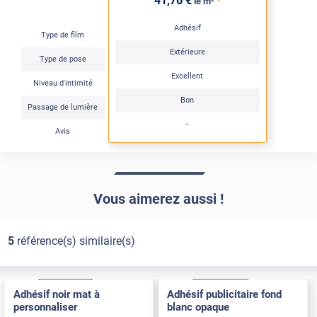
41
,76
€
*
le m²
Adhésif
Type de film
Extérieure
Type de pose
Excellent
Niveau d'intimité
Bon
Passage de lumière
-
Avis
Vous aimerez aussi !
5
référence(s) similaire(s)
Adhésif
Pose Intérieure
Adhésif
Pose Extérieure
Adhésif noir mat à
Adhésif publicitaire fond
personnaliser
blanc opaque