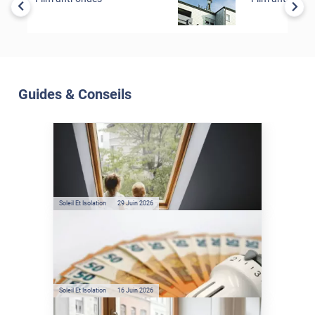
Guides & Conseils
Soleil Et Isolation
07 Juil. 2026
Véranda et Velux : Comment
bloquer jusqu'à 80% de
l'énergie solaire sans
climatisation ?
Soleil Et Isolation
29 Juin 2026
Film anti-chaleur : quelles
sont les économies d’énergie
réelles ?
Soleil Et Isolation
16 Juin 2026