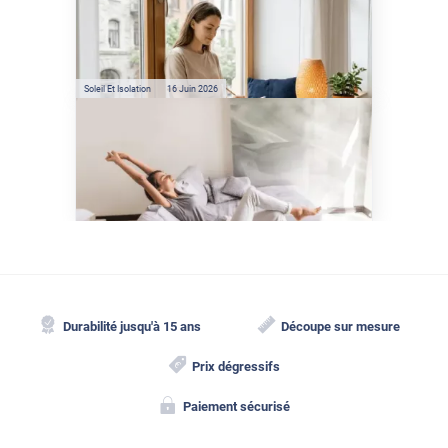
Préservez votre logement de
la chaleur : les conseils de
Jamy de C'est Pas Sorcier
Soleil Et Isolation
16 Juin 2026
Comment protéger sa
maison de la chaleur sans
climatisation ?
Durabilité jusqu'à 15 ans
Découpe sur mesure
Prix dégressifs
Paiement sécurisé