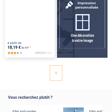
à partir de
18
,19
€
*
le m²
MIROIR-111i
*****
1
Vous recherchez plutôt ?
Film anti-ondes
Film anti-buée