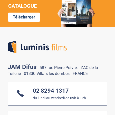
CATALOGUE
Télécharger
Lumi
JAM Difus
- 587 rue Pierre Poivre, - ZAC de la
Tuilerie - 01330 Villars-les-dombes - FRANCE
02 8294 1317
du lundi au vendredi de 09h à 12h