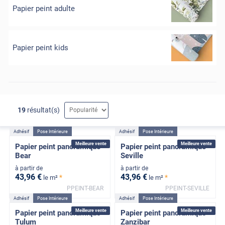
Papier peint adulte
Papier peint kids
19
résultat(s)
Adhésif
Pose Intérieure
Adhésif
Pose Intérieure
Meilleure vente
Meilleure vente
Papier peint panoramique
Papier peint panoramique
Bear
Seville
à partir de
à partir de
43
,96
€
43
,96
€
*
*
le m²
le m²
PPEINT-BEAR
PPEINT-SEVILLE
Adhésif
Pose Intérieure
Adhésif
Pose Intérieure
Meilleure vente
Meilleure vente
Papier peint panoramique
Papier peint panoramique
Tulum
Zanzibar