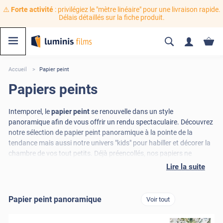
⚠️
Forte activité
: privilégiez le "mètre linéaire" pour une livraison rapide.
Délais détaillés sur la fiche produit.
Accueil
Papier peint
Papiers peints
Intemporel, le
papier peint
se renouvelle dans un style
panoramique afin de vous offrir un rendu spectaculaire. Découvrez
notre sélection de papier peint panoramique à la pointe de la
tendance mais aussi notre univers "kids" pour habiller et décorer la
chambre de vos tout petits. Déjà préencollés, nos papiers ne
contiennent aucune substances plastiques et sont fabriqués en
Lire la suite
France afin de vous offrir le meilleur rapport qualité-environnement
possible. Imprimé à la commande dans nos ateliers, vous serez
surpris par le rendu qualitatif exceptionnel de ces superbes papiers
Papier peint panoramique
Voir tout
peints décoratifs !