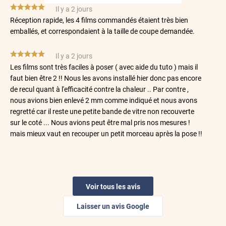
*****
Il y a 2 jours
Réception rapide, les 4 films commandés étaient très bien
emballés, et correspondaient à la taille de coupe demandée.
*****
Il y a 2 jours
Les films sont très faciles à poser ( avec aide du tuto ) mais il
faut bien être 2 !! Nous les avons installé hier donc pas encore
de recul quant à l'efficacité contre la chaleur .. Par contre ,
nous avions bien enlevé 2 mm comme indiqué et nous avons
regretté car il reste une petite bande de vitre non recouverte
sur le coté ... Nous avions peut être mal pris nos mesures !
mais mieux vaut en recouper un petit morceau après la pose !!
*****
Il y a 2 jours
filtre bien les rayons du soleil
Voir tous les avis
*****
Il y a 2 jours
L'efficacité du produit ,,!
Laisser un avis Google