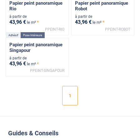
Papier peint panoramique
Papier peint panoramique
Rio
Robot
à partir de
à partir de
43
,96
€
43
,96
€
*
*
le m²
le m²
PPEINT-RIO
PPEINT-ROBOT
Adhésif
Pose Intérieure
Papier peint panoramique
Singapour
à partir de
43
,96
€
*
le m²
PPEINT-SINGAPOUR
1
Guides & Conseils