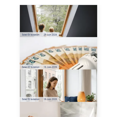
Soleil Et Isolation
07 Juil. 2026
Véranda et Velux : Comment
bloquer jusqu'à 80% de
l'énergie solaire sans
climatisation ?
Soleil Et Isolation
29 Juin 2026
Film anti-chaleur : quelles
sont les économies d’énergie
réelles ?
Soleil Et Isolation
16 Juin 2026
Préservez votre logement de
la chaleur : les conseils de
Jamy de C'est Pas Sorcier
Soleil Et Isolation
16 Juin 2026
Comment protéger sa