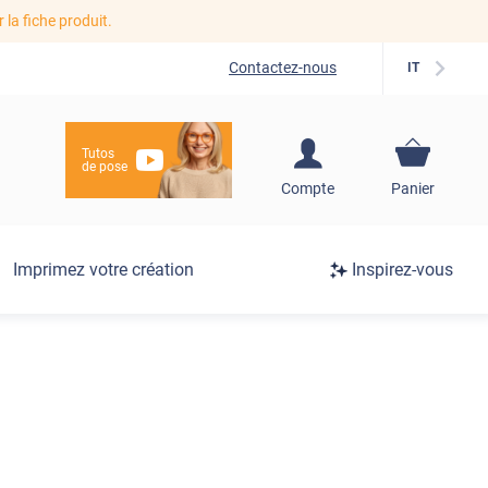
r la fiche produit.
Contactez-nous
IT
Tutos
de pose
S'inscrire / Se
Compte
Panier
connecter
Connexion
Imprimez votre création
Inspirez-vous
/
Inscription