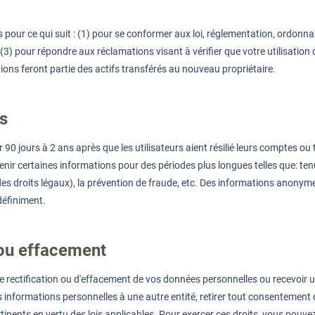
ur ce qui suit : (1) pour se conformer aux loi, réglementation, ordonnan
3) pour répondre aux réclamations visant à vérifier que votre utilisation du
ions feront partie des actifs transférés au nouveau propriétaire.
s
jours à 2 ans après que les utilisateurs aient résilié leurs comptes ou t
tenir certaines informations pour des périodes plus longues telles que: te
des droits légaux), la prévention de fraude, etc. Des informations anony
définiment.
n ou effacement
t de rectification ou d'effacement de vos données personnelles ou recevoir u
informations personnelles à une autre entité, retirer tout consentement q
tinents en vertu des lois applicables. Pour exercer ces droits, vous pouvez