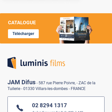
CATALOGUE
Télécharger
Lumi
JAM Difus
- 587 rue Pierre Poivre, - ZAC de la
Tuilerie - 01330 Villars-les-dombes - FRANCE
02 8294 1317