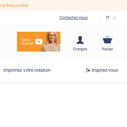
r la fiche produit.
Contactez-nous
IT
Tutos
de pose
S'inscrire / Se
Compte
Panier
connecter
Connexion
Imprimez votre création
Inspirez-vous
/
Inscription