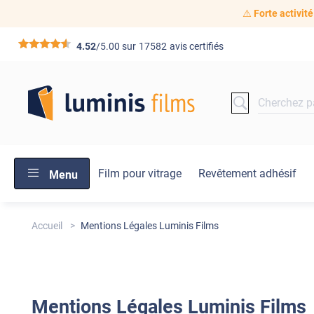
⚠️
Forte activité
*****
4.52
/5.00 sur
17582
avis certifiés
Film pour vitrage
Revêtement adhésif
Menu
Accueil
Mentions Légales Luminis Films
Mentions
Légales Luminis Films