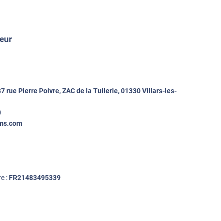
eur
7 rue Pierre Poivre, ZAC de la Tuilerie, 01330 Villars-les-
0
lms.com
e :
FR21483495339