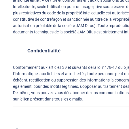
le monde entier. A ce titre et conformément aux dispositions du C
Intellectuelle, seule l'utilisation pour un usage privé sous réserve 
plus restrictives du code de la propriété intellectuelle est autorisée
constitutive de contrefaçon et sanctionnée au titre de la Propriété 
autorisation préalable de la société JAM Difus). Toute reproduction
documents techniques de la société JAM Difus est strictement int
Confidentialité
Conformément aux articles 39 et suivants de la loi n° 78-17 du 6 j
l’informatique, aux fichiers et aux libertés, toute personne peut o
échéant, rectification ou suppression des informations la concer
également, pour des motifs légitimes, s’opposer au traitement de
De même, vous pouvez vous désabonner de nos communications 
sur le lien présent dans tous les e-mails.