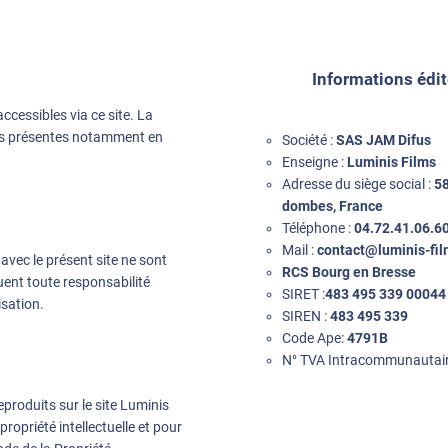
Informations édit
accessibles via ce site. La
les présentes notamment en
Société :
SAS JAM Difus
Enseigne :
Luminis Films
Adresse du siège social :
58
dombes, France
Téléphone :
04.72.41.06.6
Mail :
contact@luminis-fi
 avec le présent site ne sont
RCS Bourg en Bresse
uent toute responsabilité
SIRET :
483 495 339 00044
isation.
SIREN :
483 495 339
Code Ape:
4791B
N° TVA Intracommunautair
produits sur le site Luminis
propriété intellectuelle et pour