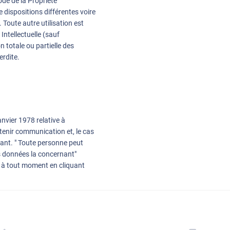
ode de la Propriété
de dispositions différentes voire
. Toute autre utilisation est
Intellectuelle (sauf
 totale ou partielle des
erdite.
anvier 1978 relative à
btenir communication et, le cas
nant. " Toute personne peut
s données la concernant"
à tout moment en cliquant