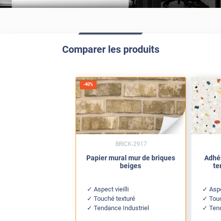
Comparer les produits
-
40
%
BRICK-2917
Papier mural mur de briques
Adhés
beiges
te
Aspect vieilli
Aspe
Touché texturé
Touc
Tendance Industriel
Ten