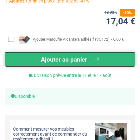
Ajoutez
1.5
ml
en plus et profitez de
-
41
%
18
,93
€
-
10
%
17
,04
€
Ajouter
Maroufle Alcantara adhésif (VO172)
-
6
,00
€
Ajouter au panier
Livraison prévue entre le 11 et le 17 août
Disponible
Comment mesurer vos meubles
correctement avant de commander du
revêtement adhésif ?