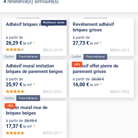
4
référence(s) similaire(s)
Confort
Pose Intérieure
Confort
Pose Intérieure
Meilleure vente
Adhésif briques rouges
Revêtement adhésif
briques grises
à partir de
à partir de
26
,29
€
27
,73
€
*
*
le m²
le m²
BRICK-2918
BRICK-2919
*****
Confort
Pose Intérieure
Confort
Pose Intérieure
-
20
%
Adhésif mural imitation
Adhésif effet pierre de
briques de parement beiges
parement grises
20
,00
€
à partir de
à partir de
25
,97
€
16
,00
€
*
*
le m²
le m²
BRICK-2921
BRICK-2902
*****
Confort
Pose Intérieure
-
40
%
Papier mural mur de
briques beiges
28
,95
€
à partir de
17
,37
€
*
le m²
BRICK-2917
*****