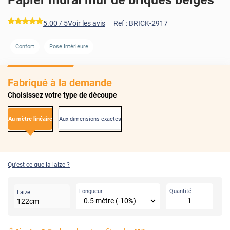
*****
5.00
/ 5
Voir les avis
Ref :
BRICK-2917
Confort
Pose Intérieure
Fabriqué à la demande
Choisissez votre type de découpe
Au mètre linéaire
Aux dimensions exactes
Qu'est-ce que la laize ?
Longueur
Quantité
Laize
122
cm