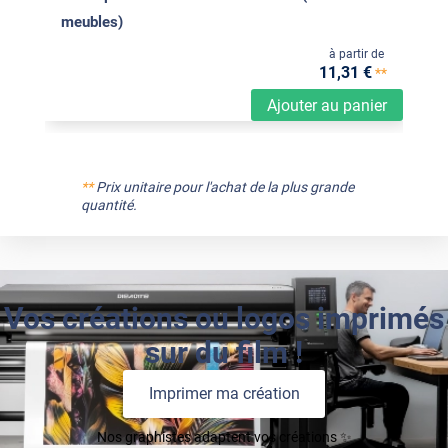
meubles)
à partir de
11
,31
€
**
Ajouter au panier
**
Prix unitaire pour l'achat de la plus grande
quantité.
Vos créations ou logos imprimés
sur du film !
Imprimer ma création
Nos graphistes adaptent vos créations ✨