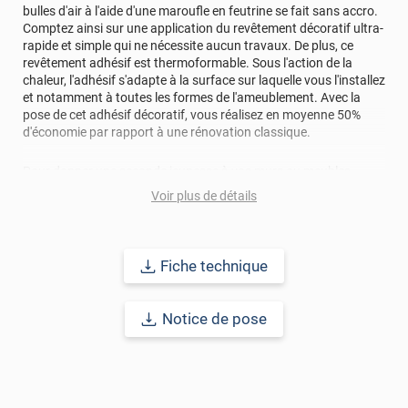
bulles d'air à l'aide d'une maroufle en feutrine se fait sans accro.
Comptez ainsi sur une application du revêtement décoratif ultra-
rapide et simple qui ne nécessite aucun travaux. De plus, ce
revêtement adhésif est thermoformable. Sous l'action de la
chaleur, l'adhésif s'adapte à la surface sur laquelle vous l'installez
et notamment à toutes les formes de l'ameublement. Avec la
pose de cet adhésif décoratif, vous réalisez en moyenne 50%
d'économie par rapport à une rénovation classique.
Pour donner une seconde jeunesse à vos murs ou meubles,
comptez sur ce vinyl de haute qualité avec une excellente
Voir plus de détails
résistance à l’eau, à la saleté, à l’abrasion, aux UV et à l’usure.
Grâce à son épaisseur, cet adhésif masque également les petites
imperfections. Classé A+ au test C.O.V et C-s2,d0 au feu, ce
revêtement peut être installé dans un lieu ouvert public.
Fiche technique
Durabilité
: 10 ans en pose intérieur (anti craquèlement,
écaillage, délamination et jaunissement)
Notice de pose
Afin de vous rendre compte de la qualité et de son rendu
véritable, nous vous conseillons de faire une demande
d'échantillons gratuite.