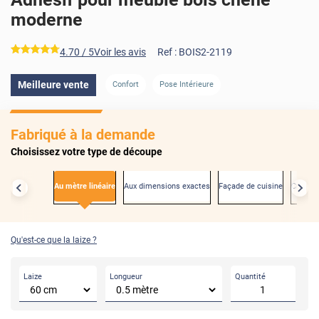
moderne
*****
4.70
/ 5
Voir les avis
Ref :
BOIS2-2119
Meilleure vente
Confort
Pose Intérieure
AVANT
Fabriqué à la demande
Choisissez votre type de découpe
Au mètre linéaire
Aux dimensions exactes
Façade de cuisine
Créden
Qu'est-ce que la laize ?
Laize
Longueur
Quantité