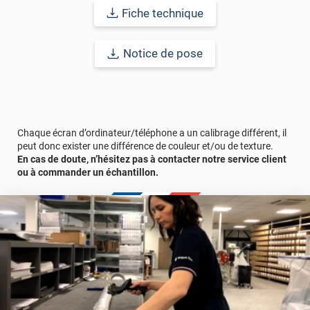
comptez sur ce vinyl de haute qualité avec une excellente
Fiche technique
résistance à l’eau, à la saleté, à l’abrasion, aux UV et à l’usure.
Grâce à son épaisseur, cet adhésif masque également les petites
imperfections. Classé A+ au test C.O.V et C-s2,d0 au feu, ce
Notice de pose
revêtement peut être installé dans un lieu ouvert public.
Durabilité
: 10 ans en pose intérieur (anti craquèlement,
écaillage, délamination et jaunissement)
Chaque écran d’ordinateur/téléphone a un calibrage différent, il
Afin de vous rendre compte de la qualité et de son rendu
peut donc exister une différence de couleur et/ou de texture.
véritable, nous vous conseillons de faire une demande
En cas de doute, n’hésitez pas à contacter notre service client
d'échantillons gratuite.
ou à commander un échantillon.