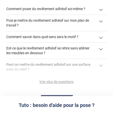
Comment poser du revêtement adhésif soi-même ?
Puis-je mettre du revêtement adhésif sur mon plan de
« Comment poser un revêtement adhésif ? »
travail ?
Comment savoir dans quel sens sera le motif ?
Est-ce que le revêtement adhésif se retire sans abîmer
"Peut-on installer du
les meubles en dessous ?
revêtement adhésif sur un plan de travail de cuisine ?"
Peut-on mettre du revêtement adhésif sur une surface
avec du relief ?
Peut-on mettre du revêtement adhésif sur du carrelage
Voir plus de questions
?
Partir d'un coin et tirer assez fermement
Utiliser une solution de dépose pour annuler l'action de la
Comment poser du revêtement adhésif dans les angles
colle
?
Tuto : besoin d'aide pour la pose ?
S'aider d'un décapeur thermique : la colle va ramollir le film
faire appel à un
et la colle. Vous retirez beaucoup plus facilement le
«
poseur professionnel