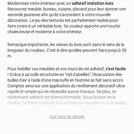
Modernisez votre intérieur avec un
adhésif imitation bois
.
Très bon produits pour recouvrir des meubles
Recouvrez meuble, bureau, cuisine, placard pour leur donner une
seconde jeunesse afin qu'ils s'accordent à votre nouvelle
décoration. Le jeu des textures est parfaitement réalisé pour
faire croire à un véritable bois. Sa couleur apporte une touche
chaleureuse et moderne à votre intérieur.
Remarque importante, les veines du bois sont dans le sens de la
longueur du rouleau. C'est-à-dire qu'elles peuvent faire jusqu'à 50
m.
Pour habiller vos meubles et vos murs de cet adhésif,
c'est facile
! Grâce à sa colle structurée en "nid d'abeilles", l'évacuation des
bulles d'air à l'aide d'une maroufle en feutrine se fait sans accro.
Comptez ainsi sur une application du revêtement décoratif ultra-
rapide et simple qui ne nécessite aucun travaux. De plus, ce
revêtement adhésif est thermoformable. Sous l'action de la
chaleur, l'adhésif s'adapte à la surface sur laquelle vous l'installez
et notamment à toutes les formes de l'ameublement. Avec la
pose de cet adhésif décoratif, vous réalisez en moyenne 50%
Voir plus de détails
d'économie par rapport à une rénovation classique.
Pour donner une seconde jeunesse à vos murs ou meubles,