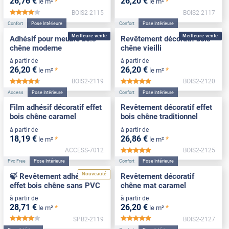
26
,76
€
26
,20
€
*
*
le m²
le m²
BOIS2-2115
BOIS2-2117
*****
Confort
Pose Intérieure
Confort
Pose Intérieure
Meilleure vente
Meilleure vente
Adhésif pour meuble bois
Revêtement décoratif bois
chêne moderne
chêne vieilli
à partir de
à partir de
26
,20
€
26
,20
€
*
*
le m²
le m²
BOIS2-2119
BOIS2-2120
*****
*****
Access
Pose Intérieure
Confort
Pose Intérieure
Film adhésif décoratif effet
Revêtement décoratif effet
bois chêne caramel
bois chêne traditionnel
à partir de
à partir de
18
,19
€
26
,86
€
*
*
le m²
le m²
ACCESS-7012
BOIS2-2125
*****
Pvc Free
Pose Intérieure
Confort
Pose Intérieure
Nouveauté
🍃 Revêtement adhésif
Revêtement décoratif
effet bois chêne sans PVC
chêne mat caramel
à partir de
à partir de
28
,71
€
26
,20
€
*
*
le m²
le m²
SPB2-2119
BOIS2-2127
*****
*****