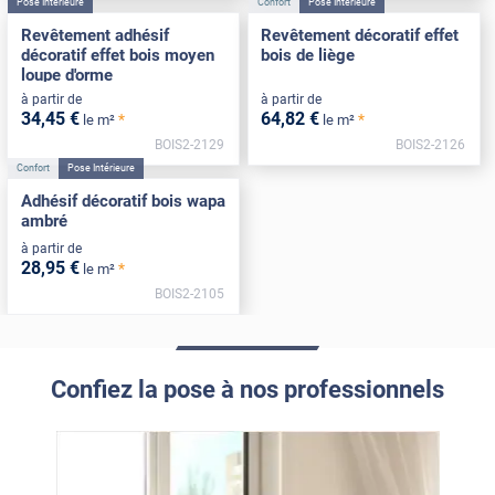
Pose Intérieure
Confort
Pose Intérieure
Revêtement adhésif
Revêtement décoratif effet
décoratif effet bois moyen
bois de liège
loupe d'orme
à partir de
à partir de
34
,45
€
64
,82
€
*
*
le m²
le m²
BOIS2-2129
BOIS2-2126
Confort
Pose Intérieure
Adhésif décoratif bois wapa
ambré
à partir de
28
,95
€
*
le m²
BOIS2-2105
Confiez la pose à nos professionnels