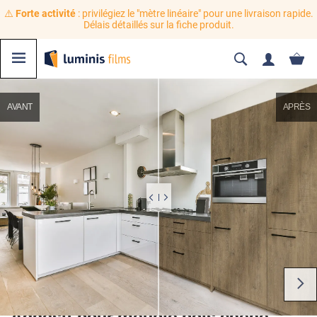
⚠️
Forte activité
: privilégiez le "mètre linéaire" pour une livraison rapide.
Délais détaillés sur la fiche produit.
AVANT
APRÈS
Adhésif pour meuble bois chêne