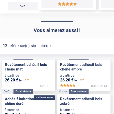
*****
Avis
Vous aimerez aussi !
12
référence(s) similaire(s)
Confort
Pose Intérieure
Confort
Pose Intérieure
Revêtement adhésif bois
Revêtement adhésif bois
chêne mat
chêne ambré
à partir de
à partir de
26
,20
€
26
,20
€
*
*
le m²
le m²
BOIS2-2113
BOIS2-2114
*****
Confort
Pose Intérieure
Confort
Pose Intérieure
Meilleure vente
Adhésif imitation bois
Revêtement adhésif bois
chêne doré
zébré
à partir de
à partir de