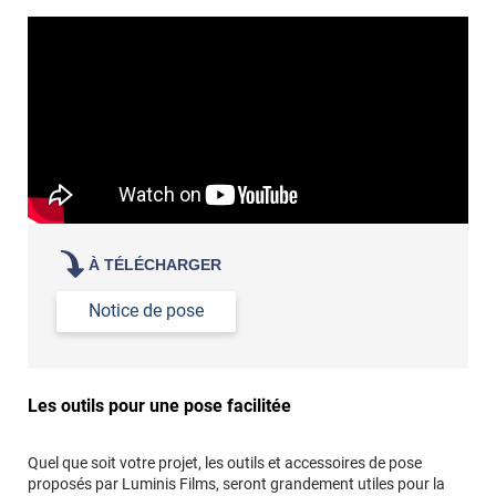
revêtement adhésif.
Réussir la pose d'un revêtement adhésif dans les angles. »
Lisser la surface avec un enduit de lissage au préalable
Commander à la taille des carreaux et réappliquer un joint
propre par dessus
À TÉLÉCHARGER
Notice de pose
Les outils pour une pose facilitée
Quel que soit votre projet, les outils et accessoires de pose
proposés par Luminis Films, seront grandement utiles pour la