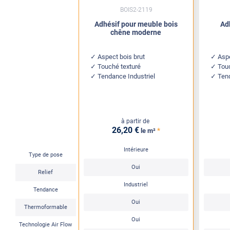
BOIS2-2119
Adhésif pour meuble bois
Ad
chêne moderne
Aspect bois brut
Aspe
Touché texturé
Tou
Tendance Industriel
Ten
à partir de
26
,20
€
*
le m²
Intérieure
Type de pose
Oui
Relief
Industriel
Tendance
Oui
Thermoformable
Oui
Technologie Air Flow