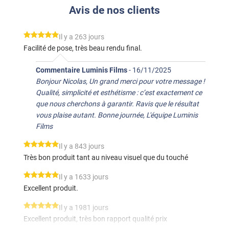
Avis de nos clients
*****
Il y a 263 jours
Facilité de pose, très beau rendu final.
Commentaire Luminis Films
-
16/11/2025
Bonjour Nicolas, Un grand merci pour votre message !
Qualité, simplicité et esthétisme : c’est exactement ce
que nous cherchons à garantir. Ravis que le résultat
vous plaise autant. Bonne journée, L'équipe Luminis
Films
*****
Il y a 843 jours
Très bon produit tant au niveau visuel que du touché
*****
Il y a 1633 jours
Excellent produit.
*****
Il y a 1981 jours
Excellent produit, très bon rapport qualité prix