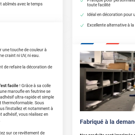
ont abîmés avec le temps
toute facilité
Idéal en décoration pour
Excellente alternative à la
er une touche de couleur à
e craint ni UV, ni eau.
 de refaire la décoration de
'est facile
! Grâce à sa colle
 d'une maroufle en feutrine se
adhésif ultra-rapide et simple
est thermoformable. Sous
vous l'installez et notamment à
 adhésif, vous réalisez en
.
Fabriqué à la deman
ez sur ce revêtement de