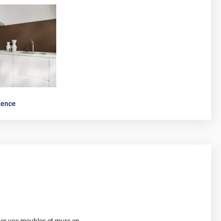
dence
ser vos meubles et murs en