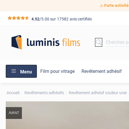
⚠️
Forte activité
*****
4.52
/5.00 sur
17582
avis certifiés
Film pour vitrage
Revêtement adhésif
Menu
Accueil
Revêtements adhésifs
Revêtement adhésif couleur unie
AVANT