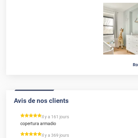
Ro
Avis de nos clients
*****
Il y a 161 jours
copertura armadio
*****
Il y a 369 jours