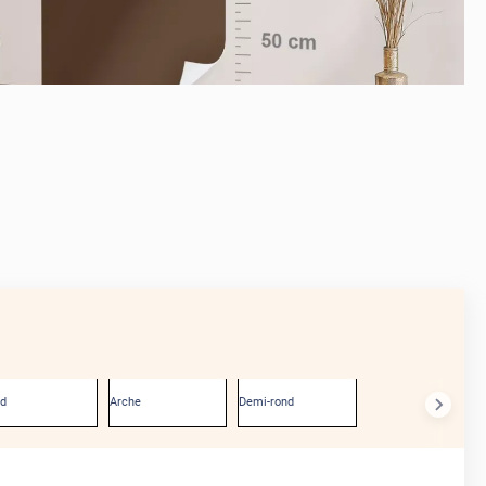
APRÈS
nd
Arche
Demi-rond