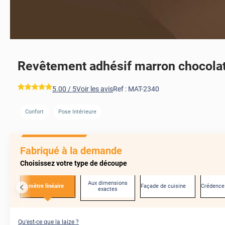
Revêtement adhésif marron chocola
*****
5.00
/ 5
Voir les avis
Ref :
MAT-2340
Confort
Pose Intérieure
AVANT
Fabriqué à la demande
Choisissez votre type de découpe
Aux dimensions
Au mètre linéaire
Façade de cuisine
Crédence
exactes
Qu'est-ce que la laize ?