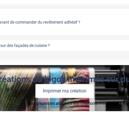
vant de commander du revêtement adhésif ?
sur des façades de cuisine ?
réations ou logos imprimés sur du 
Imprimer ma création
Nos graphistes adaptent vos créations ✨