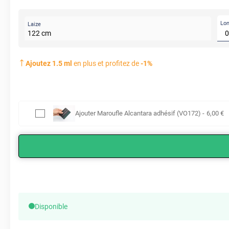
Lo
Laize
122
cm
Ajoutez
1.5
ml
en plus et profitez de
-
1
%
Ajouter
Maroufle Alcantara adhésif (VO172)
-
6
,00
€
Disponible