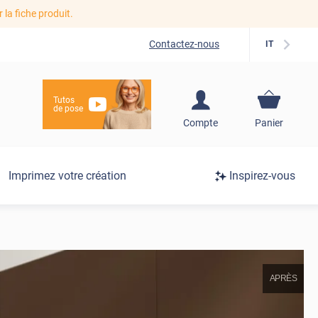
r la fiche produit.
Contactez-nous
IT
Tutos
de pose
S'inscrire / Se
Compte
Panier
connecter
Connexion
Imprimez votre création
Inspirez-vous
/
Inscription
APRÈS