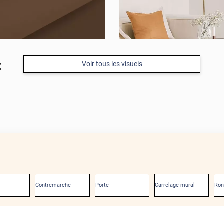
t
Voir tous les visuels
Contremarche
Porte
Carrelage mural
Ro