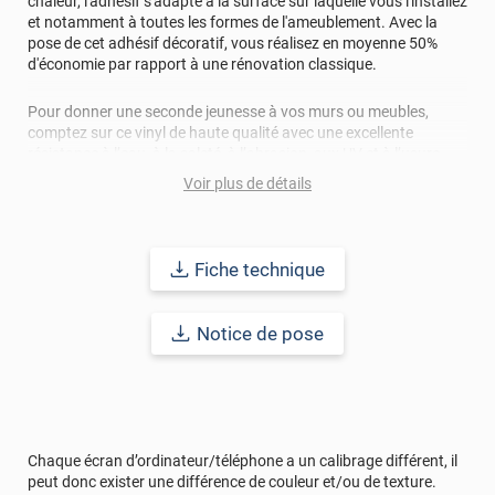
chaleur, l'adhésif s'adapte à la surface sur laquelle vous l'installez
et notamment à toutes les formes de l'ameublement. Avec la
pose de cet adhésif décoratif, vous réalisez en moyenne 50%
d'économie par rapport à une rénovation classique.
Pour donner une seconde jeunesse à vos murs ou meubles,
comptez sur ce vinyl de haute qualité avec une excellente
résistance à l’eau, à la saleté, à l’abrasion, aux UV et à l’usure.
Grâce à son épaisseur, cet adhésif masque également les petites
Voir plus de détails
imperfections. Classé A+ au test C.O.V et C-s2,d0 au feu, ce
revêtement peut être installé dans un lieu ouvert public.
Durabilité
: 10 ans en pose intérieur (anti craquèlement,
Fiche technique
écaillage, délamination et jaunissement)
Notice de pose
Afin de vous rendre compte de la qualité et de son rendu
véritable, nous vous conseillons de faire une demande
d'échantillons gratuite.
Chaque écran d’ordinateur/téléphone a un calibrage différent, il
peut donc exister une différence de couleur et/ou de texture.