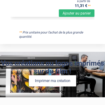
à partir de
11
,31
€
**
Ajouter au panier
**
Prix unitaire pour l'achat de la plus grande
quantité.
Vos créations ou logos imprimés
sur du film !
Imprimer ma création
Nos graphistes adaptent vos créations ✨