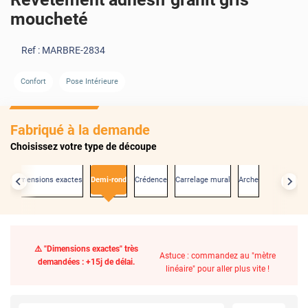
moucheté
Ref :
MARBRE-2834
Confort
Pose Intérieure
Fabriqué à la demande
Choisissez votre type de découpe
Aux dimensions exactes
Demi-rond
Crédence
Carrelage mural
Arche
⚠️ "Dimensions exactes" très
Astuce : commandez au "mètre
demandées : +15j de délai.
linéaire" pour aller plus vite !