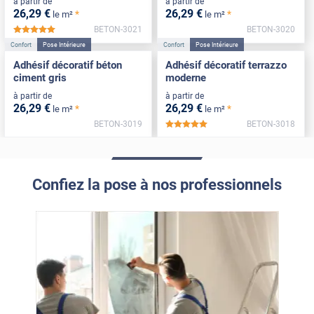
à partir de
à partir de
26
,29
€
26
,29
€
*
*
le m²
le m²
BETON-3021
BETON-3020
*****
Confort
Pose Intérieure
Confort
Pose Intérieure
Adhésif décoratif béton
Adhésif décoratif terrazzo
ciment gris
moderne
à partir de
à partir de
26
,29
€
26
,29
€
*
*
le m²
le m²
BETON-3019
BETON-3018
*****
Confiez la pose à nos professionnels