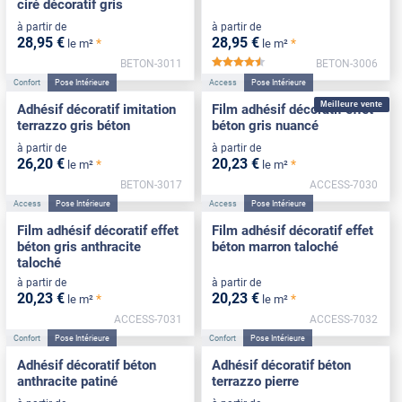
ciré décoratif gris
à partir de
à partir de
28
,95
€
28
,95
€
*
*
le m²
le m²
BETON-3011
BETON-3006
*****
Confort
Pose Intérieure
Access
Pose Intérieure
Meilleure vente
Adhésif décoratif imitation
Film adhésif décoratif effet
terrazzo gris béton
béton gris nuancé
à partir de
à partir de
26
,20
€
20
,23
€
*
*
le m²
le m²
BETON-3017
ACCESS-7030
Access
Pose Intérieure
Access
Pose Intérieure
Film adhésif décoratif effet
Film adhésif décoratif effet
béton gris anthracite
béton marron taloché
taloché
à partir de
à partir de
20
,23
€
20
,23
€
*
*
le m²
le m²
ACCESS-7031
ACCESS-7032
Confort
Pose Intérieure
Confort
Pose Intérieure
Adhésif décoratif béton
Adhésif décoratif béton
anthracite patiné
terrazzo pierre