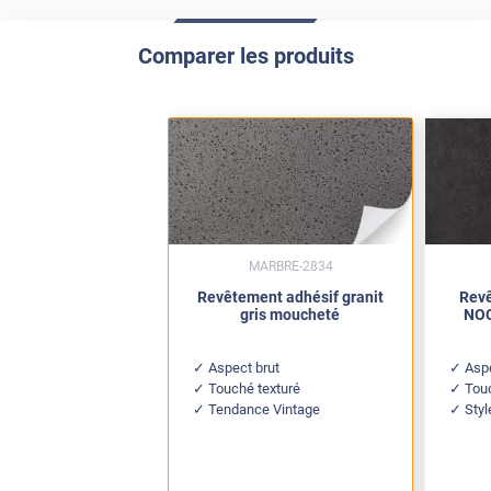
Comparer les produits
MARBRE-2834
Revêtement adhésif granit
Revê
gris moucheté
NOC
Aspect brut
Aspe
Touché texturé
Tou
Tendance Vintage
Styl