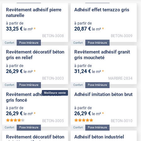
Confort
Pose Intérieure
Confort
Pose Intérieure
Revêtement adhésif pierre
Adhésif effet terrazzo gris
naturelle
à partir de
à partir de
33
,25
€
20
,87
€
*
*
le m²
le m²
BETON-3008
BETON-3009
Confort
Pose Intérieure
Confort
Pose Intérieure
Revêtement décoratif béton
Revêtement adhésif granit
gris en relief
gris moucheté
à partir de
à partir de
26
,29
€
31
,24
€
*
*
le m²
le m²
BETON-3003
MARBRE-2834
Confort
Pose Intérieure
Confort
Pose Intérieure
Meilleure vente
Revêtement adhésif béton
Adhésif imitation béton brut
gris foncé
à partir de
à partir de
26
,29
€
26
,29
€
*
*
le m²
le m²
BETON-3005
BETON-3010
*****
*****
Confort
Pose Intérieure
Confort
Pose Intérieure
Revêtement décoratif béton
Adhésif béton industriel