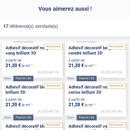
Vous aimerez aussi !
17
référence(s) similaire(s)
Basic
Pose Int / Ext
Basic
Pose Int / Ext
Nouveauté
Nouveauté
Adhésif décoratif rouge
Adhésif décoratif beige
sang brillant 3D
cendré brillant 3D
à partir de
à partir de
21
,20
€
21
,20
€
*
*
le m²
le m²
GLOSS-4413a
GLOSS-4412a
Basic
Pose Int / Ext
Basic
Pose Int / Ext
Nouveauté
Nouveauté
Adhésif décoratif bleu roi
Adhésif décoratif noir
brillant 3D
cerise brillant 3D
à partir de
à partir de
21
,20
€
21
,20
€
*
*
le m²
le m²
GLOSS-4415a
GLOSS-4414a
Basic
Pose Int / Ext
Basic
Pose Int / Ext
Nouveauté
Nouveauté
Adhésif décoratif bleu
Adhésif décoratif vert