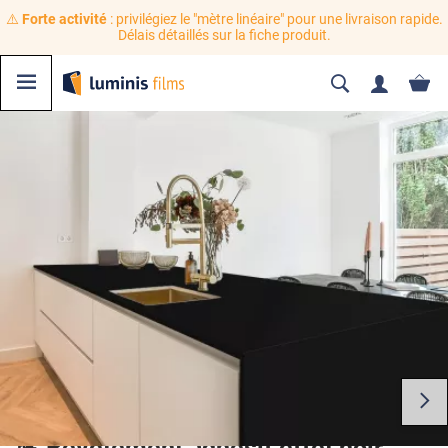
⚠️
Forte activité
: privilégiez le "mètre linéaire" pour une livraison rapide.
Délais détaillés sur la fiche produit.
💪 Revêtement adhésif effet noir