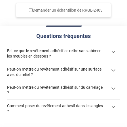
Demander un échantillon de
RRGL-2403
Questions fréquentes
Est-ce que le revêtement adhésif se retire sans abîmer
les meubles en dessous ?
Peut-on mettre du revêtement adhésif sur une surface
avec du relief ?
Peut-on mettre du revêtement adhésif sur du carrelage
?
Partir d'un coin et tirer assez fermement
Utiliser une solution de dépose pour annuler l'action de la
Comment poser du revêtement adhésif dans les angles
colle
?
S'aider d'un décapeur thermique : la colle va ramollir le film
faire appel à un
et la colle. Vous retirez beaucoup plus facilement le
«
poseur professionnel
revêtement adhésif.
Réussir la pose d'un revêtement adhésif dans les angles. »
Lisser la surface avec un enduit de lissage au préalable