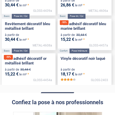
à partir de
à partir de
30
,44
€
26
,86
€
*
*
le m²
le m²
GLOSS-4439a
METAL-4606a
Basic
Pose Int / Ext
Basic
Pose Int / Ext
-
50
%
Revêtement décoratif bleu
Film adhésif décoratif bleu
métallisé brillant
marine brillant
30
,44
€
à partir de
à partir de
30
,44
€
15
,22
€
*
*
le m²
le m²
METAL-4608a
GLOSS-4457a
Basic
Pose Int / Ext
Confort
Pose Intérieure
-
50
%
Film adhésif décoratif or
Vinyle décoratif noir laqué
métallisé brillant
30
,44
€
à partir de
à partir de
15
,22
€
18
,17
€
*
*
le m²
le m²
GLOSS-4454a
GLOSS-2403
*****
Confiez la pose à nos professionnels