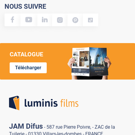
NOUS SUIVRE
CATALOGUE
Télécharger
Lumi
JAM Difus
- 587 rue Pierre Poivre, - ZAC de la
Tuilerie - 01330 Villars-les-dombes - FRANCE