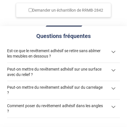
Demander un échantillon de
RRMB-2842
Questions fréquentes
Est-ce que le revêtement adhésif se retire sans abîmer
les meubles en dessous ?
Peut-on mettre du revêtement adhésif sur une surface
avec du relief ?
Peut-on mettre du revêtement adhésif sur du carrelage
?
Partir d'un coin et tirer assez fermement
Utiliser une solution de dépose pour annuler l'action de la
Comment poser du revêtement adhésif dans les angles
colle
?
S'aider d'un décapeur thermique : la colle va ramollir le film
faire appel à un
et la colle. Vous retirez beaucoup plus facilement le
«
poseur professionnel
revêtement adhésif.
Réussir la pose d'un revêtement adhésif dans les angles. »
Lisser la surface avec un enduit de lissage au préalable