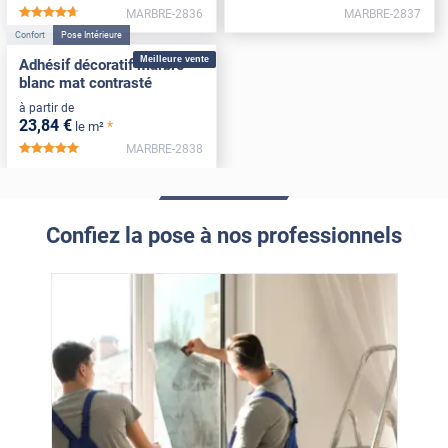
MARBRE-2836
MARBRE-2837
*****
Confort
Pose Intérieure
Meilleure vente
Adhésif décoratif marbre
blanc mat contrasté
à partir de
23
,84
€
*
le m²
MARBRE-2838
*****
Confiez la pose à nos professionnels