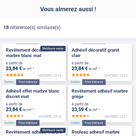
Vous aimerez aussi !
18
référence(s) similaire(s)
Confort
Pose Intérieure
Confort
Pose Intérieure
Meilleure vente
Revêtement décoratif
Adhésif décoratif granit
marbre blanc mat
clair
à partir de
à partir de
23
,84
€
23
,84
€
*
*
le m²
le m²
MARBRE-2829
MARBRE-2833
*****
*****
Confort
Pose Intérieure
Confort
Pose Intérieure
Adhésif effet marbre blanc
Revêtement adhésif marbre
discret mat
grège
à partir de
à partir de
23
,84
€
23
,59
€
*
*
le m²
le m²
MARBRE-2830
MARBRE-2831
*****
*****
Confort
Pose Intérieure
Confort
Pose Intérieure
Meilleure vente
Revêtement adhésif marbre
Rouleau adhésif marbre