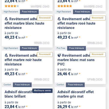
23
,84
€
23
,84
€
*
*
le m²
le m²
MARBRE-2840
MARBRE-2842
*****
*****
High Resistant
Pose Intérieure
High Resistant
Pose Intérieure
Nouveauté
Nouveauté
💪 Revêtement adhésif
💪 Revêtement adhésif
effet marbre blanc haute
effet marbre rosé haute
résistance
résistance
à partir de
à partir de
49
,23
€
49
,23
€
*
*
le m²
le m²
RRMB-2830
RRMB-2842
High Resistant
Pose Intérieure
Pvc Free
Pose Intérieure
Nouveauté
Nouveauté
💪 Revêtement adhésif
🍃 Revêtement adhésif
effet marbre noir haute
marbre blanc mat sans
résistance
PVC
à partir de
à partir de
49
,23
€
26
,46
€
*
*
le m²
le m²
RRMB-2832
SPMB-2830
Confort
Pose Intérieure
Confort
Pose Intérieure
Meilleure vente
Adhésif décoratif marbre
Adhésif décoratif effet
blanc brillant
marbre gris mat
à partir de
à partir de
23
,84
€
26
,29
€
*
*
le m²
le m²