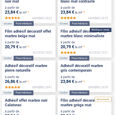
noir mat
blanc mat contrasté
à partir de
à partir de
23
,84
€
23
,84
€
*
*
le m²
le m²
MARBRE-2832
MARBRE-2835
*****
*****
Access
Pose Intérieure
Access
Pose Intérieure
Meilleure vente
Film adhésif décoratif effet
Film adhésif décoratif effet
marbre beige mat
marbre blanc minimaliste
à partir de
à partir de
20
,79
€
20
,79
€
*
*
le m²
le m²
ACCESS-7020
ACCESS-7021
*****
Confort
Pose Intérieure
Confort
Pose Intérieure
Adhésif décoratif marbre
Adhésif décoratif marbre
pierre naturelle
gris contemporain
à partir de
à partir de
26
,86
€
23
,84
€
*
*
le m²
le m²
MARBRE-2841
MARBRE-2839
*****
Confort
Pose Intérieure
Confort
Pose Intérieure
Nouveauté
Adhésif effet marbre noir
Film adhésif décoratif effet
Calatorao
marbre grège mat
à partir de
à partir de