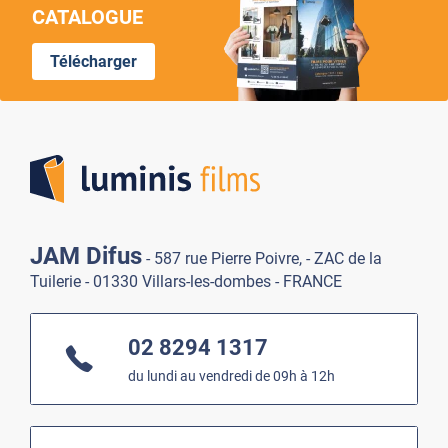
CATALOGUE
Télécharger
Lumi
JAM Difus
- 587 rue Pierre Poivre, - ZAC de la
Tuilerie - 01330 Villars-les-dombes - FRANCE
02 8294 1317
du lundi au vendredi de 09h à 12h