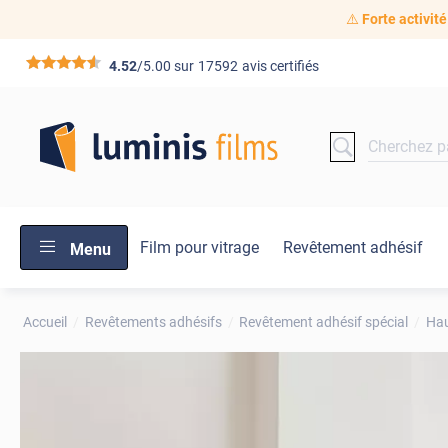
⚠️
Forte activité
*****
4.52
/5.00 sur
17592
avis certifiés
Film pour vitrage
Revêtement adhésif
Menu
Accueil
Revêtements adhésifs
Revêtement adhésif spécial
Hau