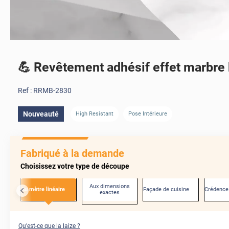
💪 Revêtement adhésif effet marbre 
Ref :
RRMB-2830
Nouveauté
High Resistant
Pose Intérieure
Fabriqué à la demande
Choisissez votre type de découpe
Aux dimensions
Au mètre linéaire
Façade de cuisine
Crédence
exactes
Qu'est-ce que la laize ?