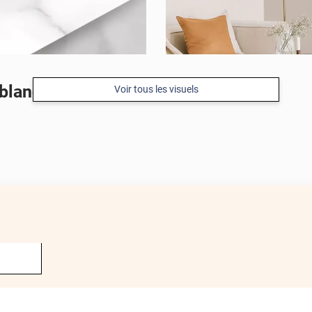
blanc haute résistance
Voir tous les visuels