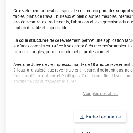
Ce revêtement adhésif est spécialement conçu pour des
supports
tables, plans de travail, bureaux et bien d’autres meubles intérieu
protège contre les frottements, l’abrasion et les agressions du qu
finition durable et impeccable.
La
colle structurée
de ce revêtement permet une application facil
surfaces complexes. Grâce à ses propriétés thermoformables, il 
formes et angles, pour un rendu net et professionnel.
Avec une durée de vie impressionnante de
10 ans
, ce revêtement 
à l’eau, à la saleté, aux rayons UV et à l’usure. Il ne jaunit pas, ne 
face aux délaminations et écaillages. C’est la solution idéale pour 
solidité de vos surfaces intérieures.
Voir plus de détails
Gardez votre revêtement toujours impeccable grâce à un entretien
savon doux ou un détergent au pH neutre. Pour les taches tenaces
chaude. Évitez les produits trop acides ou basiques pour prolonge
Fiche technique
Classé
D's2-d0
(ce qui n'est pas l'équivalent du M1), ce revêtemen
irréprochable
, tout en respectant les normes de sécurité requises