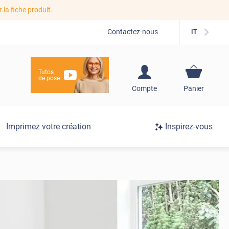
r la fiche produit.
Contactez-nous
IT
Tutos
de pose
S'inscrire / Se
Compte
Panier
connecter
Connexion
Imprimez votre création
Inspirez-vous
/
Inscription