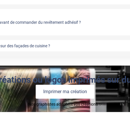
vant de commander du revêtement adhésif ?
sur des façades de cuisine ?
réations ou logos imprimés sur du 
Imprimer ma création
Nos graphistes adaptent vos créations ✨