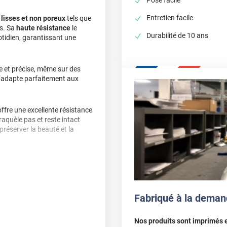
Entretien facile
 lisses et non poreux
tels que
rs. Sa
haute résistance
le
Durabilité de 10 ans
otidien, garantissant une
e et précise, même sur des
s’adapte parfaitement aux
offre une excellente résistance
craquèle pas et reste intact
préserver la beauté et la
 facile. Nettoyez-le avec un
, utilisez simplement de l’eau
r sa durée de vie.
Fabriqué à la deman
t adhésif garantit une
qualité
 pour un usage intérieur.
Nos produits sont imprimés 