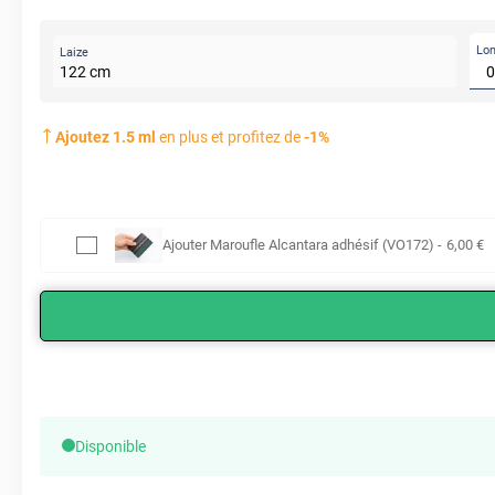
Lo
Laize
122
cm
Ajoutez
1.5
ml
en plus et profitez de
-
1
%
Ajouter
Maroufle Alcantara adhésif (VO172)
-
6
,00
€
Disponible