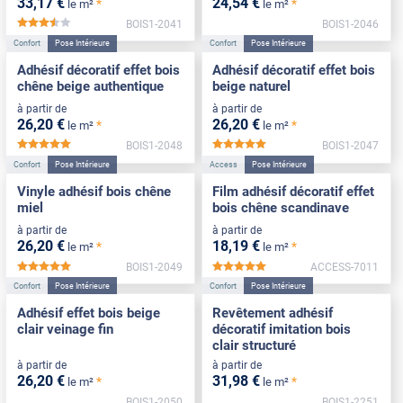
33
,17
€
24
,54
€
*
*
le m²
le m²
BOIS1-2041
BOIS1-2046
*****
Confort
Pose Intérieure
Confort
Pose Intérieure
Adhésif décoratif effet bois
Adhésif décoratif effet bois
chêne beige authentique
beige naturel
à partir de
à partir de
26
,20
€
26
,20
€
*
*
le m²
le m²
BOIS1-2048
BOIS1-2047
*****
*****
Confort
Pose Intérieure
Access
Pose Intérieure
Vinyle adhésif bois chêne
Film adhésif décoratif effet
miel
bois chêne scandinave
à partir de
à partir de
26
,20
€
18
,19
€
*
*
le m²
le m²
BOIS1-2049
ACCESS-7011
*****
*****
Confort
Pose Intérieure
Confort
Pose Intérieure
Adhésif effet bois beige
Revêtement adhésif
clair veinage fin
décoratif imitation bois
clair structuré
à partir de
à partir de
26
,20
€
31
,98
€
*
*
le m²
le m²
BOIS1-2050
BOIS1-2251