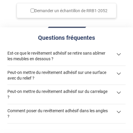
Demander un échantillon de
RRB1-2052
Questions fréquentes
Est-ce que le revêtement adhésif se retire sans abîmer
les meubles en dessous ?
Peut-on mettre du revêtement adhésif sur une surface
avec du relief ?
Peut-on mettre du revêtement adhésif sur du carrelage
?
Partir d'un coin et tirer assez fermement
Utiliser une solution de dépose pour annuler l'action de la
Comment poser du revêtement adhésif dans les angles
colle
?
S'aider d'un décapeur thermique : la colle va ramollir le film
faire appel à un
et la colle. Vous retirez beaucoup plus facilement le
«
poseur professionnel
revêtement adhésif.
Réussir la pose d'un revêtement adhésif dans les angles. »
Lisser la surface avec un enduit de lissage au préalable