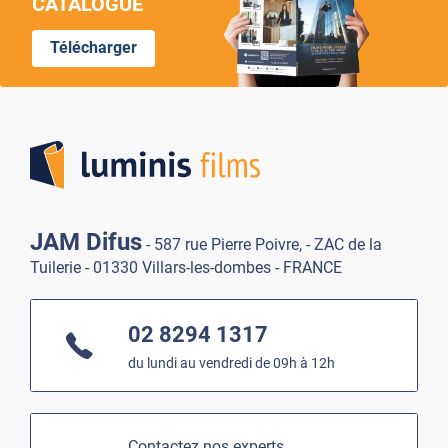
CATALOGUE
Télécharger
Lumi
JAM Difus
- 587 rue Pierre Poivre, - ZAC de la
Tuilerie - 01330 Villars-les-dombes - FRANCE
02 8294 1317
du lundi au vendredi de 09h à 12h
Contactez nos experts