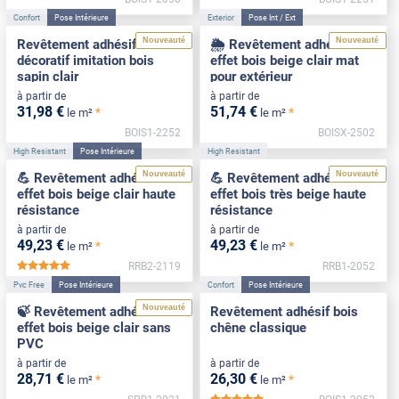
Confort
Pose Intérieure
Exterior
Pose Int / Ext
Nouveauté
Nouveauté
Revêtement adhésif
🌦️ Revêtement adhésif
décoratif imitation bois
effet bois beige clair mat
sapin clair
pour extérieur
à partir de
à partir de
31
,98
€
51
,74
€
*
*
le m²
le m²
BOIS1-2252
BOISX-2502
High Resistant
Pose Intérieure
High Resistant
Nouveauté
Nouveauté
💪 Revêtement adhésif
💪 Revêtement adhésif
effet bois beige clair haute
effet bois très beige haute
résistance
résistance
à partir de
à partir de
49
,23
€
49
,23
€
*
*
le m²
le m²
RRB2-2119
RRB1-2052
*****
Pvc Free
Pose Intérieure
Confort
Pose Intérieure
Nouveauté
🍃 Revêtement adhésif
Revêtement adhésif bois
effet bois beige clair sans
chêne classique
PVC
à partir de
à partir de
28
,71
€
26
,30
€
*
*
le m²
le m²