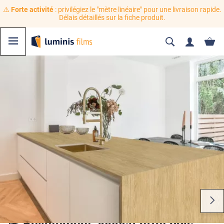
⚠️
Forte activité
: privilégiez le "mètre linéaire" pour une livraison rapide.
Délais détaillés sur la fiche produit.
💪 Revêtement adhésif effet bois