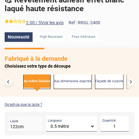
laqué haute résistance
*****
2.00
/ 5
Voir les avis
Ref :
RRGL-2400
Nouveauté
High Resistant
Pose Intérieure
Fabriqué à la demande
Choisissez votre type de découpe
Au mètre linéaire
Aux dimensions exactes
Façade de cuisine
Créden
Qu'est-ce que la laize ?
Longueur
Quantité
Laize
122
cm