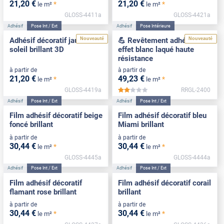
21
,20
€
21
,20
€
*
*
le m²
le m²
GLOSS-4411a
GLOSS-4421a
Adhésif
Pose Int / Ext
Adhésif
Pose Intérieure
Nouveauté
Nouveauté
Adhésif décoratif jaune
💪 Revêtement adhésif
soleil brillant 3D
effet blanc laqué haute
résistance
à partir de
à partir de
21
,20
€
49
,23
€
*
*
le m²
le m²
GLOSS-4419a
RRGL-2400
*****
Adhésif
Pose Int / Ext
Adhésif
Pose Int / Ext
Film adhésif décoratif beige
Film adhésif décoratif bleu
foncé brillant
Miami brillant
à partir de
à partir de
30
,44
€
30
,44
€
*
*
le m²
le m²
GLOSS-4445a
GLOSS-4444a
Adhésif
Pose Int / Ext
Adhésif
Pose Int / Ext
Film adhésif décoratif
Film adhésif décoratif corail
flamant rose brillant
brillant
à partir de
à partir de
30
,44
€
30
,44
€
*
*
le m²
le m²