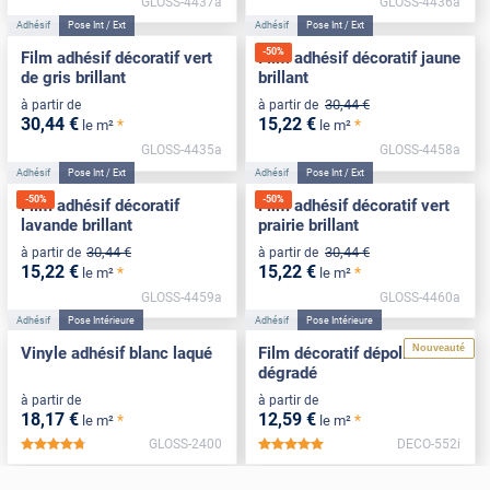
GLOSS-4437a
GLOSS-4436a
Adhésif
Pose Int / Ext
Adhésif
Pose Int / Ext
-
50
%
Film adhésif décoratif vert
Film adhésif décoratif jaune
de gris brillant
brillant
30
,44
€
à partir de
à partir de
30
,44
€
15
,22
€
*
*
le m²
le m²
GLOSS-4435a
GLOSS-4458a
Adhésif
Pose Int / Ext
Adhésif
Pose Int / Ext
-
50
%
-
50
%
Film adhésif décoratif
Film adhésif décoratif vert
lavande brillant
prairie brillant
30
,44
€
30
,44
€
à partir de
à partir de
15
,22
€
15
,22
€
*
*
le m²
le m²
GLOSS-4459a
GLOSS-4460a
Adhésif
Pose Intérieure
Adhésif
Pose Intérieure
Nouveauté
Vinyle adhésif blanc laqué
Film décoratif dépoli
dégradé
à partir de
à partir de
18
,17
€
12
,59
€
*
*
le m²
le m²
GLOSS-2400
DECO-552i
*****
*****