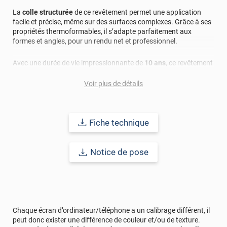
La
colle structurée
de ce revêtement permet une application
facile et précise, même sur des surfaces complexes. Grâce à ses
propriétés thermoformables, il s’adapte parfaitement aux
formes et angles, pour un rendu net et professionnel.
Avec une durée de vie impressionnante de
10 ans
, ce revêtement
offre une excellente résistance à l’eau, à la saleté, aux rayons UV
et à l’usure. Il ne jaunit pas, ne craquèle pas et reste intact face
Voir plus de détails
aux délaminations et écaillages. C’est la solution idéale pour
préserver la beauté et la solidité de vos surfaces intérieures.
Fiche technique
Gardez votre revêtement toujours impeccable grâce à un
entretien facile. Nettoyez-le avec un savon doux ou un détergent
au pH neutre. Pour les taches tenaces, utilisez simplement de
Notice de pose
l’eau chaude. Évitez les produits trop acides ou basiques pour
prolonger sa durée de vie.
Classé
D's2-d0
(ce qui n'est pas l'équivalent du M1), ce
revêtement adhésif garantit une
qualité irréprochable
, tout en
respectant les normes de sécurité requises pour un usage
Chaque écran d’ordinateur/téléphone a un calibrage différent, il
intérieur.
peut donc exister une différence de couleur et/ou de texture.