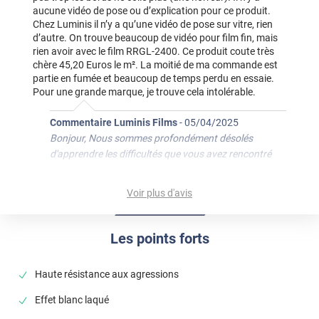
aucune vidéo de pose ou d’explication pour ce produit.
Chez Luminis il n’y a qu’une vidéo de pose sur vitre, rien
d’autre. On trouve beaucoup de vidéo pour film fin, mais
rien avoir avec le film RRGL-2400. Ce produit coute très
chère 45,20 Euros le m². La moitié de ma commande est
partie en fumée et beaucoup de temps perdu en essaie.
Pour une grande marque, je trouve cela intolérable.
Commentaire Luminis Films
-
05/04/2025
Bonjour, Nous sommes profondément désolés
d'apprendre les difficultés que vous avez rencontré
lors de la pose de votre revêtement spécial plan de
travail. En effet, la pose de ce revêtement demande un
Voir plus d'avis
peu plus de technique et de force pour appliquer les
bords. Vous avez parfaitement raison, nous allons
procéder au tournage d'une vidéo de ce produit pour
Les points forts
partager toutes nos astuces :). Permettez-moi de
vous demander si vous avez appliqué du Primaire
Haute résistance aux agressions
d'accroche sur les bords pour améliorer la tenue ?
N'hésitez pas à contacter le service client pour vous
Effet blanc laqué
accompagner et trouver une solution pour finaliser