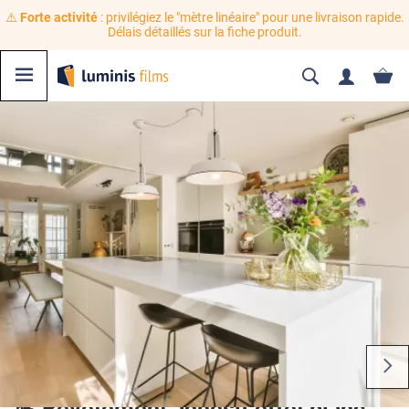
⚠️
Forte activité
: privilégiez le "mètre linéaire" pour une livraison rapide.
Délais détaillés sur la fiche produit.
💪 Revêtement adhésif effet blanc