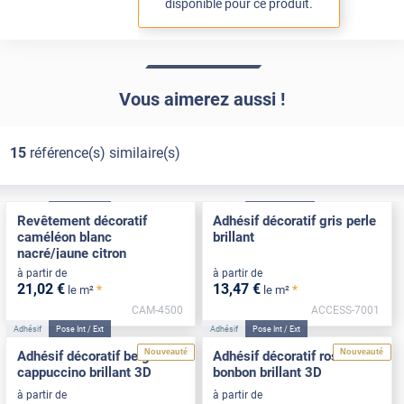
disponible pour ce produit.
Vous aimerez aussi !
15
référence(s) similaire(s)
Adhésif
Pose Int / Ext
Adhésif
Pose Intérieure
Revêtement décoratif
Adhésif décoratif gris perle
caméléon blanc
brillant
nacré/jaune citron
à partir de
à partir de
21
,02
€
13
,47
€
*
*
le m²
le m²
CAM-4500
ACCESS-7001
Adhésif
Pose Int / Ext
Adhésif
Pose Int / Ext
Nouveauté
Nouveauté
Adhésif décoratif beige
Adhésif décoratif rose
cappuccino brillant 3D
bonbon brillant 3D
à partir de
à partir de