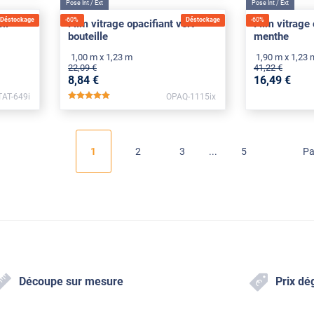
Pose Int / Ext
Pose Int / Ext
Déstockage
-
60
%
Déstockage
-
60
%
li
Film vitrage opacifiant vert
Film vitrage 
bouteille
menthe
1,00 m x 1,23 m
1,90 m x 1,23 
22
,09
€
41
,22
€
8
,84
€
16
,49
€
TAT-649i
OPAQ-1115ix
*****
1
2
3
5
Pa
Découpe sur mesure
Prix dé