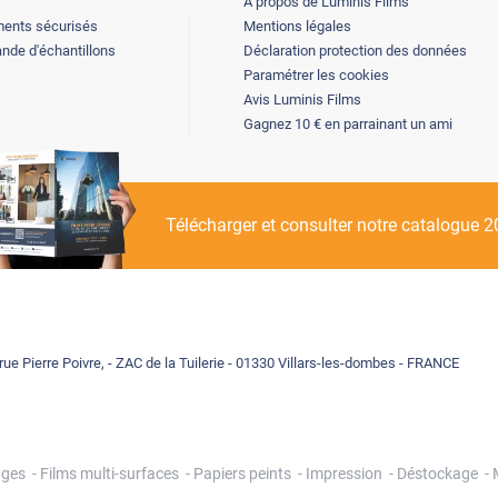
A propos de Luminis Films
ents sécurisés
Mentions légales
de d'échantillons
Déclaration protection des données
Paramétrer les cookies
Avis Luminis Films
Gagnez 10 € en parrainant un ami
Télécharger et consulter notre catalogue 
rue Pierre Poivre, - ZAC de la Tuilerie - 01330 Villars-les-dombes - FRANCE
ages
Films multi-surfaces
Papiers peints
Impression
Déstockage