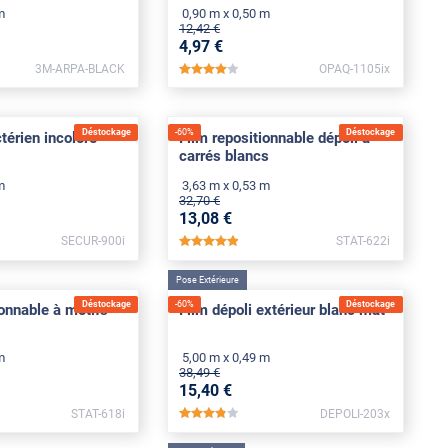
m
0,90 m x 0,50 m
12
,42
€
4
,97
€
3M-ARPA-BLACK
OPAQ-1105ix
*****
Déstockage
-
60
%
Déstockage
térien incolore
Film repositionnable dépoli à
carrés blancs
m
3,63 m x 0,53 m
32
,70
€
13
,08
€
SECUR-900i
STAT-622i
*****
Pose Extérieure
Déstockage
-
60
%
Déstockage
ionnable à motifs
Film dépoli extérieur blanc mat
m
5,00 m x 0,49 m
38
,49
€
15
,40
€
STAT-618i
DEPOLI-203x
*****