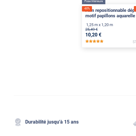
Pose Intérieure
-
60
%
Film repositionnable dépo
motif papillons aquarelle
1,25 m x 1,20 m
25
,49
€
10
,20
€
S
*****
Durabilité jusqu'à 15 ans