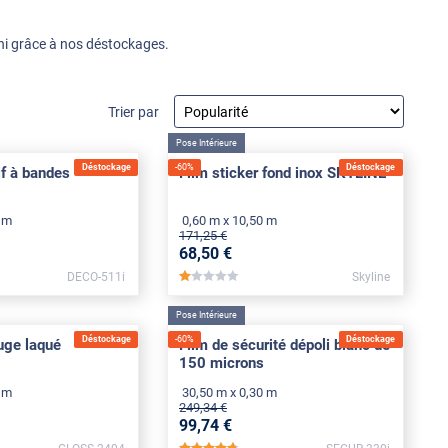
ini grâce à nos déstockages.
Trier par
Pose Intérieure
Déstockage
-
60
%
Déstockage
if à bandes
Film sticker fond inox SKYLINE
2 m
0,60 m x 10,50 m
171
,25
€
68
,50
€
DECO-511i
Skyline
*
*****
Pose Intérieure
Déstockage
-
60
%
Déstockage
ouge laqué
Film de sécurité dépoli blanc de
150 microns
5 m
30,50 m x 0,30 m
249
,34
€
99
,74
€