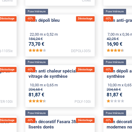
cabins
Cities
Pose Intérieure
Pose Intérieure
Déstockage
-
60
%
Déstockage
-
60
%
Film dépoli bleu
Film anti-gra
22,00 m x 0,52 m
7,00 m x 0,36 
184
,24
€
42
,25
€
73
,70
€
16
,90
€
-1105ix
DEPOLI-305i
*****
*****
Pose Intérieure
Pose Intérieure
Déstockage
-
60
%
Déstockage
-
60
%
age de
Film anti chaleur spécial
Film dépoli a
vitrage de synthèse
synthèse
10,00 m x 0,65 m
10,00 m x 0,6
204
,68
€
204
,68
€
81
,87
€
81
,87
€
ER-100i
POLY-100i
*****
*****
Pose Intérieure
Pose Intérieure
Déstockage
-
60
%
Déstockage
-
60
%
miroir
Film décoratif Fasara 3M
Film décorat
liserés dorés
modernes no