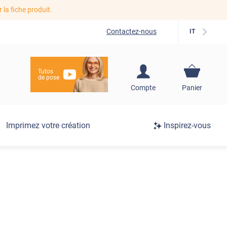
r la fiche produit.
Contactez-nous
IT
Tutos
de pose
S'inscrire / Se
Compte
Panier
connecter
Connexion
Imprimez votre création
Inspirez-vous
/
Inscription