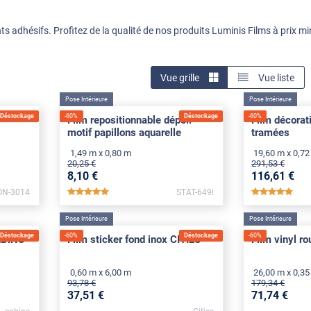
ts adhésifs. Profitez de la qualité de nos produits Luminis Films à prix m
Vue grille
Vue liste
Pose Intérieure
Pose Intérieure
Déstockage
-
60
%
Déstockage
-
60
%
Film repositionnable dépoli
Film décorat
motif papillons aquarelle
tramées
1,49 m x 0,80 m
19,60 m x 0,7
20
,25
€
291
,53
€
8
,10
€
116
,61
€
ON-3014
STAT-649i
*****
****
Pose Intérieure
Pose Intérieure
Déstockage
-
60
%
Déstockage
-
60
%
ABINS
Film sticker fond inox CITIES
Film vinyl r
0,60 m x 6,00 m
26,00 m x 0,3
93
,78
€
179
,34
€
37
,51
€
71
,74
€