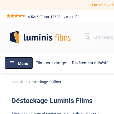
⚠️
Forte activité
*****
4.52
/5.00 sur
17623
avis certifiés
Film pour vitrage
Revêtement adhésif
Menu
Accueil
Destockage de films
Déstockage
Luminis Films
Films pour vitrages et revêtements adhésifs à petits prix