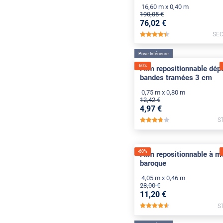
16,60 m x 0,40 m
190
,05
€
76
,02
€
SEC
*****
Pose Intérieure
-
60
%
Film repositionnable dépo
bandes tramées 3 cm
0,75 m x 0,80 m
12
,42
€
4
,97
€
S
*****
-
60
%
Film repositionnable à mo
baroque
4,05 m x 0,46 m
28
,00
€
11
,20
€
S
*****