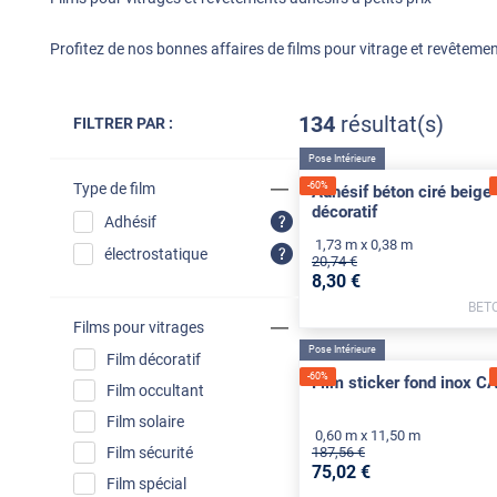
Profitez de nos bonnes affaires de films pour vitrage et revêtemen
134
résultat(s)
FILTRER PAR :
Pose Intérieure
-
60
%
Type de film
Adhésif béton ciré beige
décoratif
Adhésif
1,73 m x 0,38 m
électrostatique
20
,74
€
8
,30
€
BET
Films pour vitrages
Pose Intérieure
Film décoratif
-
60
%
Film sticker fond inox C
Film occultant
Film solaire
0,60 m x 11,50 m
187
,56
€
Film sécurité
75
,02
€
Film spécial