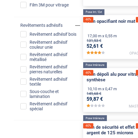
Film 3M pour vitrage
Pose Int / Ext
-
60
%
Film opacifiant noir mat
Revêtements adhésifs
Revêtement adhésif bois
17,00 m x 0,55 m
131
,53
€
Revêtement adhésif
52
,61
€
couleur unie
OPAQ
*****
Revêtement adhésif
métallisé
Pose Intérieure
Revêtement adhésif
pierres naturelles
-
60
%
Film dépoli alu pour vitr
Revêtement adhésif
synthèse
textile
10,10 m x 0,47 m
Sous-couche et
149
,68
€
lamination
59
,87
€
Revêtement adhésif
MAST
*****
spécial
Pose Intérieure
-
60
%
film de sécurité et effet 
argent de 125 microns