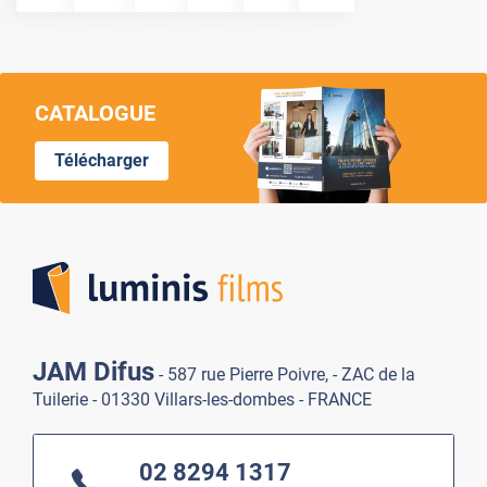
CATALOGUE
Télécharger
Lumi
JAM Difus
- 587 rue Pierre Poivre, - ZAC de la
Tuilerie - 01330 Villars-les-dombes - FRANCE
02 8294 1317