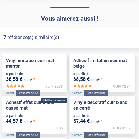
Vous aimerez aussi !
7
référence(s) similaire(s)
Confort
Pose Intérieure
Confort
Pose Intérieure
Vinyl imitation cuir mat
Adhésif imitation cuir mat
marron
beige
à partir de
à partir de
38
,58
€
38
,58
€
*
*
le m²
le m²
CUIR-3233
CUIR-3234
*****
*****
Confort
Pose Intérieure
Confort
Pose Intérieure
Meilleure vente
Adhésif effet cuir blanc
Vinyle décoratif cuir blanc
cassé mat
en carré
à partir de
à partir de
44
,57
€
37
,44
€
*
*
le m²
le m²
CUIR-3235
CUIR-3237
Confort
Pose Intérieure
Confort
Pose Intérieure