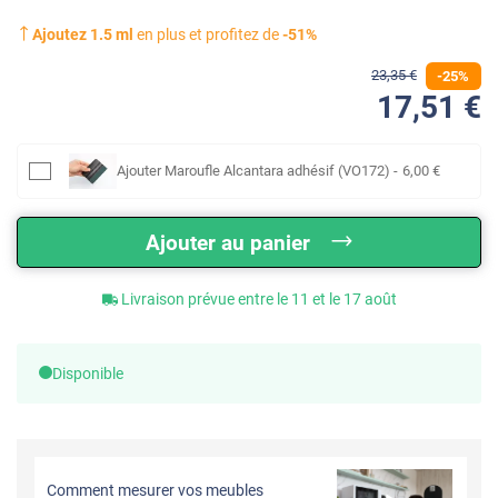
Ajoutez
1.5
ml
en plus et profitez de
-
51
%
23
,35
€
-
25
%
17
,51
€
Ajouter
Maroufle Alcantara adhésif (VO172)
-
6
,00
€
Ajouter au panier
Livraison prévue entre le 11 et le 17 août
Disponible
Comment mesurer vos meubles