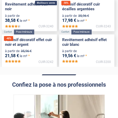
Meilleure vente
-
50
%
Revêtement adhésif cuir
Adhésif décoratif cuir
noir
écailles argentées
35
,96
€
à partir de
à partir de
38
,58
€
17
,98
€
*
*
le m²
le m²
CUIR-3240
CUIR-3243
*****
*****
Confort
Pose Intérieure
Confort
Pose Intérieure
-
40
%
Adhésif décoratif effet cuir
Revêtement adhésif effet
noir et argent
cuir blanc
35
,96
€
à partir de
à partir de
21
,58
€
19
,56
€
*
*
le m²
le m²
CUIR-3242
CUIR-3200
*****
*****
Confiez la pose à nos professionnels