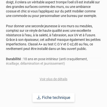
doigt, il créera un véritable aspect trompe l'oeil s'il est installé sur
des grandes surfaces comme des murs, ou une ambiance
cossue et chic si vous l'appliquez sur du petit mobilier comme
une commode ou pour personnaliser une bureau par exemple.
Pour donner une seconde jeunesse à vos murs ou meubles,
comptez sur ce vinyle de haute qualité avec une excellente
résistance à l’eau, à la saleté, à l’abrasion, aux UV et à l’usure.
Grâce à son épaisseur, cet adhésif masque également les petites
imperfections. Classé A+ au test C.O.V et C-s2,d0 au feu, ce
revêtement peut être installé dans un lieu ouvert public.
Durabilité
: 10 ans en pose intérieur (anti craquèlement,
écaillage, délamination et jaunissement)
Afin de vous rendre compte de la qualité et de son rendu
véritable, nous vous conseillons de faire une demande
Voir plus de détails
d'échantillons gratuite.
Fiche technique