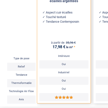
écailles argentées
Aspect cuir écailles
Aspe
Touché texturé
Tou
Tendance Contemporain
Tend
35
,96
€
à partir de
17
,98
€
*
le m²
Intérieure
Type de pose
Oui
Relief
Industriel
Tendance
Oui
Thermoformable
Oui
Technologie Air Flow
*****
Avis