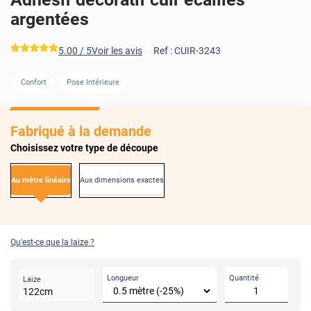
argentées
*****
5.00
/ 5
Voir les avis
Ref :
CUIR-3243
Confort
Pose Intérieure
Fabriqué à la demande
Choisissez votre type de découpe
Au mètre linéaire
Aux dimensions exactes
Qu'est-ce que la laize ?
Longueur
Quantité
Laize
122
cm