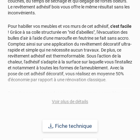
couches, du temps de séchage et qui dégage de fortes odeurs.
Le revêtement adhésif bois vous offre le même résultat sans les
inconvénients.
Pour habiller vos meubles et vos murs de cet adhésif,
c'est facile
! Grâce à sa colle structurée en "nid d'abeilles", l'évacuation des
bulles d'air à l'aide d'une maroufle en feutrine se fait sans accro.
Comptez ainsi sur une application du revêtement décoratif ultra-
rapide et simple qui ne nécessite aucun travaux. De plus, ce
revêtement adhésif est thermoformable. Sous l'action de la
chaleur, l'adhésif s'adapte à la surface sur laquelle vous l'installez
et notamment à toutes les formes de l'ameublement. Avec la
pose de cet adhésif décoratif, vous réalisez en moyenne 50%
d'économie par rapport à une rénovation classique.
Pour donner une seconde jeunesse à vos murs ou meubles,
comptez sur ce vinyl de haute qualité avec une excellente
Voir plus de détails
résistance à l’eau, à la saleté, à l’abrasion, aux UV et à l’usure.
Grâce à son épaisseur, cet adhésif masque également les petites
imperfections. Classé A+ au test C.O.V et C-s2,d0 au feu, ce
revêtement peut être installé dans un lieu ouvert public.
Fiche technique
Durabilité
: 10 ans en pose intérieur (anti craquèlement,