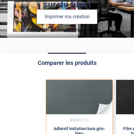
sur du film !
Imprimer ma création
Nos graphistes adaptent vos créations ✨
Comparer les produits
BOIS2-2112
Adhésif imitation bois gris-
Film 
bleu
b