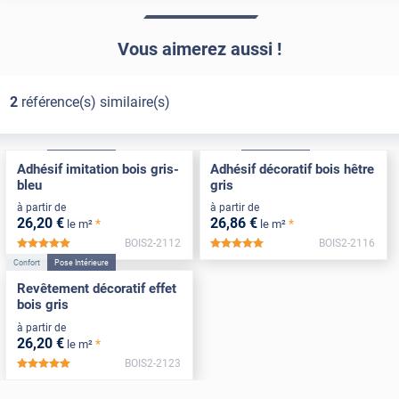
Vous aimerez aussi !
2
référence(s) similaire(s)
Confort
Pose Intérieure
Confort
Pose Intérieure
Adhésif imitation bois gris-
Adhésif décoratif bois hêtre
bleu
gris
à partir de
à partir de
26
,20
€
26
,86
€
*
*
le m²
le m²
BOIS2-2112
BOIS2-2116
*****
*****
Confort
Pose Intérieure
Revêtement décoratif effet
bois gris
à partir de
26
,20
€
*
le m²
BOIS2-2123
*****