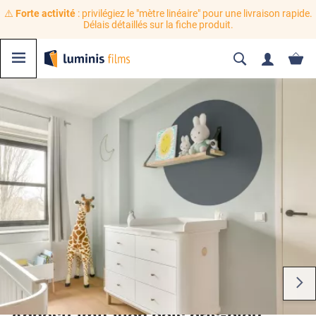
⚠️
Forte activité
: privilégiez le "mètre linéaire" pour une livraison rapide.
Délais détaillés sur la fiche produit.
Adhésif imitation bois gris-bleu