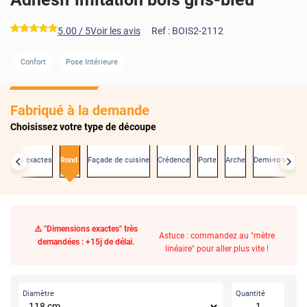
*****
5.00
/ 5
Voir les avis
Ref :
BOIS2-2112
Confort
Pose Intérieure
Fabriqué à la demande
Choisissez votre type de découpe
nsions exactes
Rond
Façade de cuisine
Crédence
Porte
Arche
Demi-rond
⚠️ "Dimensions exactes" très
Astuce : commandez au "mètre
demandées : +15j de délai.
linéaire" pour aller plus vite !
Diamètre
Quantité