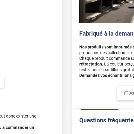
soires non abrasifs
. Après la
u premier nettoyage.
tez-nous directement. Vous
ter le produit avant achat.
Fabriqué à la deman
Nos produits sont imprimés 
proposons des collections exc
Chaque produit commandé sur 
rétractation
. La couleur perç
testez nos échantillons gratuit
Demandez vos échantillons gr
De
eut donc exister une
Questions fréquente
 ou à commander un