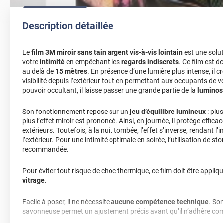
Description détaillée
Le
film 3M miroir sans tain argent vis-à-vis lointain
est une solut
votre
intimité
en empêchant les
regards indiscrets
. Ce film est d
au delà de
15 mètres
. En présence d’une lumière plus intense, il c
visibilité depuis l’extérieur tout en permettant aux occupants de v
pouvoir occultant, il laisse passer une grande partie de la
luminosi
Son fonctionnement repose sur un
jeu d’équilibre lumineux
: plus
plus l’effet miroir est prononcé. Ainsi, en journée, il protège effic
extérieurs. Toutefois, à la nuit tombée, l’effet s’inverse, rendant l’i
l’extérieur. Pour une intimité optimale en soirée, l’utilisation de st
recommandée.
Pour éviter tout risque de choc thermique, ce film doit être appliqu
vitrage
.
Facile à poser, il ne nécessite
aucune compétence technique
. So
savonneuse permet un ajustement précis avant qu’il n’adhère com