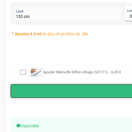
Lo
Laize
152
cm
Ajoutez
4.5
ml
en plus et profitez de
-
3
%
Ajouter
Maroufle téflon vitrage (VO171)
-
6
,45
€
Disponible