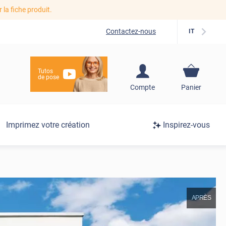
r la fiche produit.
Contactez-nous
IT
Tutos
de pose
S'inscrire / Se
Compte
Panier
connecter
Connexion
Imprimez votre création
Inspirez-vous
/
Inscription
APRÈS