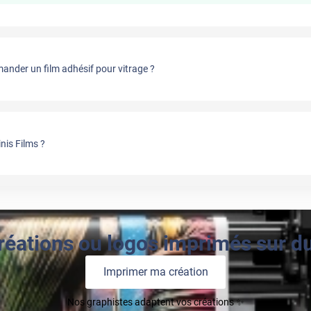
nder un film adhésif pour vitrage ?
nis Films ?
réations ou logos imprimés sur du 
Imprimer ma création
Nos graphistes adaptent vos créations ✨