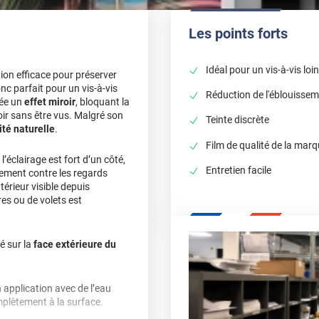
Les points forts
Idéal pour un vis-à-vis loi
ion efficace pour préserver
onc parfait pour un vis-à-vis
Réduction de l'éblouisse
rée un
effet miroir
, bloquant la
oir sans être vus. Malgré son
Teinte discrète
té naturelle
.
Film de qualité de la mar
 l’éclairage est fort d’un côté,
Entretien facile
acement contre les regards
ntérieur visible depuis
ores ou de volets est
é sur la
face extérieure du
n application avec de l’eau
plètement à la surface.