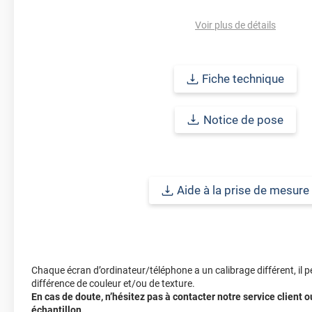
L’
entretien
est simple : utilisez uniquement des
produits et acces
Voir plus de détails
pose, il est recommandé d’attendre 30 jours avant de procéder a
Pour plus d’informations, consultez la fiche technique ou contac
pouvez également commander des
échantillons gratuits
pour tes
Fiche technique
Référence commerciale :
3MMIRROR35
.
Notice de pose
Aide à la prise de mesure
Chaque écran d’ordinateur/téléphone a un calibrage différent, il p
différence de couleur et/ou de texture.
En cas de doute, n’hésitez pas à contacter notre service client
échantillon.