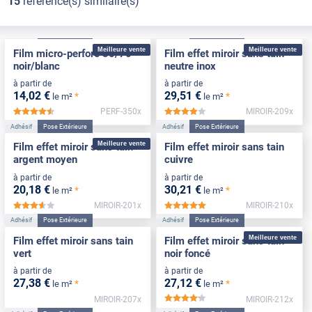
15
référence(s) similaire(s)
Adhésif
Pose Extérieure
Adhésif
Pose Extérieure
Meilleure vente
Meilleure vente
Film micro-perforé 30/70
Film effet miroir sans tain
noir/blanc
neutre inox
à partir de
à partir de
14
,02
€
29
,51
€
*
*
le m²
le m²
PERF-350x
MIROIR-209x
*****
*****
Adhésif
Pose Extérieure
Adhésif
Pose Extérieure
Meilleure vente
Film effet miroir sans tain
Film effet miroir sans tain
argent moyen
cuivre
à partir de
à partir de
20
,18
€
30
,21
€
*
*
le m²
le m²
MIROIR-201x
MIROIR-210x
*****
*****
Adhésif
Pose Extérieure
Adhésif
Pose Extérieure
Meilleure vente
Film effet miroir sans tain
Film effet miroir sans tain
vert
noir foncé
à partir de
à partir de
27
,38
€
27
,12
€
*
*
le m²
le m²
MIROIR-207x
MIROIR-212x
*****