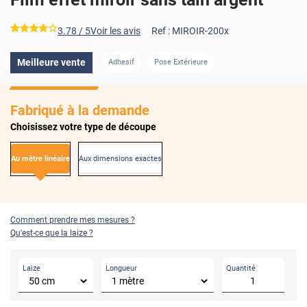
*****
3.78
/ 5
Voir les avis
Ref :
MIROIR-200x
AVANT
APRÈS
Meilleure vente
Adhesif
Pose Extérieure
Fabriqué à la demande
Choisissez votre type de découpe
Au mètre linéaire
Aux dimensions exactes
Comment prendre mes mesures ?
Qu'est-ce que la laize ?
Laize
Longueur
Quantité