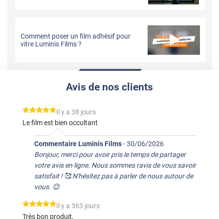
Comment poser un film adhésif pour
vitre Luminis Films ?
Avis de nos clients
*****
Il y a 38 jours
Le film est bien occultant
Commentaire Luminis Films
-
30/06/2026
Bonjour, merci pour avoir pris le temps de partager
votre avis en ligne. Nous sommes ravis de vous savoir
satisfait ! 🥰 N'hésitez pas à parler de nous autour de
vous. 😊
*****
Il y a 363 jours
Très bon produit,