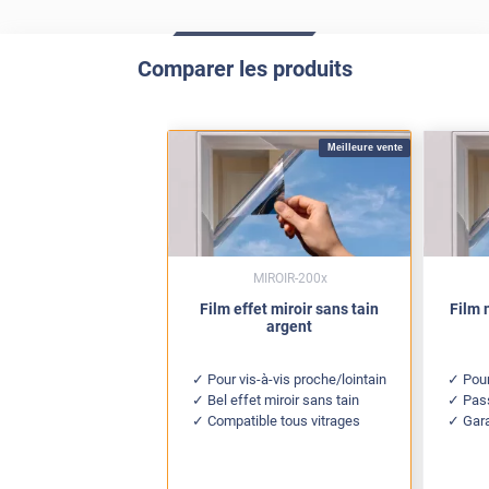
Comparer les produits
Meilleure vente
MIROIR-200x
Film effet miroir sans tain
Film 
argent
Pour vis-à-vis proche/lointain
Pour
Bel effet miroir sans tain
Pas
Compatible tous vitrages
Gar