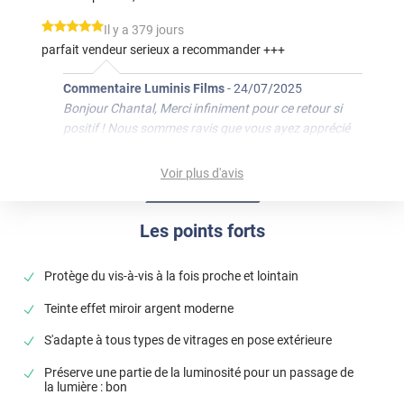
*****
Il y a 379 jours
parfait vendeur serieux a recommander +++
Commentaire Luminis Films
-
24/07/2025
Bonjour Chantal, Merci infiniment pour ce retour si
positif ! Nous sommes ravis que vous ayez apprécié
notre sérieux et espérons vous revoir bientôt. Bonne
journée, L'équipe Luminis Films
Voir plus d'avis
*****
Il y a 695 jours
Pose facile, dimension respectée, parfait !
Les points forts
*****
Il y a 870 jours
Protège du vis-à-vis à la fois proche et lointain
Reste de trace gouttes sous le film qui ne part pas
Teinte effet miroir argent moderne
*****
Il y a 1012 jours
Pas encore ouvert car la météo ne se prête pas à l
S'adapte à tous types de vitrages en pose extérieure
installation du film.
Préserve une partie de la luminosité pour un passage de
*****
Il y a 1038 jours
la lumière : bon
Très bon accueil et conseil, livraison rapide.