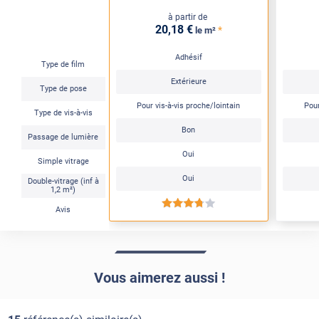
à partir de
20
,18
€
*
le m²
Adhésif
Type de film
Extérieure
Type de pose
Pour vis-à-vis proche/lointain
Pour
Type de vis-à-vis
Bon
Passage de lumière
Oui
Simple vitrage
Oui
Double-vitrage (inf à
1,2 m²)
*****
Avis
Vous aimerez aussi !