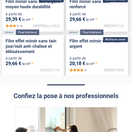
Film miroir sans tain argent
Film miroir sans tain
moyen haute durabilité
renforcé
à partir de
à partir de
29
,39
€
29
,66
€
*
*
le m²
le m²
MIROIRplus-242x
MIROIR-213x
*****
Adhésif
Pose Extérieure
Adhésif
Pose Extérieure
Meilleure vente
Film effet miroir sans tain
Film effet miroir sans tain
jour/nuit anti-chaleur et
argent
éblouissement
à partir de
à partir de
29
,66
€
20
,18
€
*
*
le m²
le m²
GLASS-213x
MIROIR-200x
*****
Confiez la pose à nos professionnels