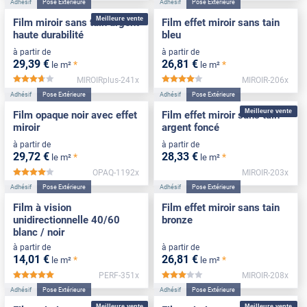
Adhésif
Pose Extérieure
Adhésif
Pose Extérieure
Meilleure vente
Film miroir sans tain argent
Film effet miroir sans tain
haute durabilité
bleu
à partir de
à partir de
29
,39
€
26
,81
€
*
*
le m²
le m²
MIROIRplus-241x
MIROIR-206x
*****
*****
Adhésif
Pose Extérieure
Adhésif
Pose Extérieure
Meilleure vente
Film opaque noir avec effet
Film effet miroir sans tain
miroir
argent foncé
à partir de
à partir de
29
,72
€
28
,33
€
*
*
le m²
le m²
OPAQ-1192x
MIROIR-203x
*****
Adhésif
Pose Extérieure
Adhésif
Pose Extérieure
Film à vision
Film effet miroir sans tain
unidirectionnelle 40/60
bronze
blanc / noir
à partir de
à partir de
14
,01
€
26
,81
€
*
*
le m²
le m²
PERF-351x
MIROIR-208x
*****
*****
Adhésif
Pose Extérieure
Adhésif
Pose Extérieure
Meilleure vente
Meilleure vente