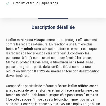
Durabilité et tenue jusqu'à 8 ans
*****
Il y a 1067 jours
il reste des micros bulles sous le film vont elles
disparaitre? merci
Description détaillée
*****
Il y a 1078 jours
conforme
Le
film miroir pour vitrage
permet de se protéger efficacement
*****
Il y a 1219 jours
contre les regards extérieurs. En réaction à une lumière plus
Très bon produit. Dommage que la société DPD, société de
forte, le
film miroir sans tain
se transforme en miroir et bloque
livraison, ne soit pas aussi professionnel que vous.
les regards de l'extérieur de vers l'intérieur. A contrario, les
personnes à l'intérieur peuvent continuer à voir à l'extérieur.
*****
Il y a 1270 jours
Même s'il protège du vis-à-vis, le
film miroir sans teint
laisse
Très bien mais difficile à poser soi même !
passer une grande partie de la lumière. Il faut compter une
réduction environ 10 à 12% de lumière en fonction de l'exposition
*****
Il y a 1339 jours
de vos fenêtres.
excellent rendu , facile à poser
Composé de particule de métaux précieux, le
film réfléchissant
*****
Il y a 1453 jours
a la capacité de se transformer en miroir face à une lumière plus
Todo ha ido genial
forte d'un côté que de l'autre. De quel côté poser mon film miroir
? Le côté de pose n'influe pas sur le fonctionnement du miroir
*****
Il y a 1818 jours
sans tain. Posez en intérieur si vous avez un simple vitrage ou un