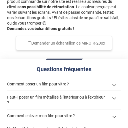
luminosité minime.
produit commandé sur notre site est réalisé aux mesures du
client
sans possibilité de rétractation
. La couleur perçue peut
*****
Il y a 2282 jours
varier suivant les écrans. Avant de passer commande, testez
nos échantillons gratuits ! Et évitez ainsi de ne pas être satisfait,
Facile à poser il suffit de bien suivre les instructions
ou de vous tromper 😉
Demandez vos échantillons gratuits !
*****
Il y a 2295 jours
livraison rapide découpes demandées nickel Coté Luminis
rien à redire Je me suis juste planté sur le sens
Demander un échantillon de
MIROIR-200x
d’utilisation du film sans tain par rapport à mon balcon
mais c'est pour moi
*****
Il y a 2301 jours
Questions fréquentes
utilisation du film en photographie bonne restitution des
détails en réflexion
Comment poser un film pour vitre ?
*****
Il y a 2306 jours
c'est bien le résultat que j'attendais
Faut-il poser un film métallisé à l'intérieur ou à l'extérieur
?
côté extérieur
Comment enlever mon film pour vitre ?
cet article