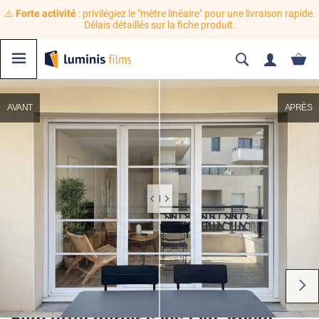
⚠️
Forte activité
: privilégiez le "mètre linéaire" pour une livraison rapide.
Délais détaillés sur la fiche produit.
AVANT
APRÈS
Film effet miroir sans tain argent