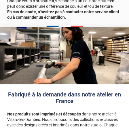
Chaque écran d’ordinateur/téléphone a un calibrage différent, il
*****
Il y a 1946 jours
technique ou à nous contacter directement.
peut donc exister une différence de couleur et/ou de texture.
Pas si facile d'oter les petites poches d'air
En cas de doute, n’hésitez pas à contacter notre service client
Durabilité : 5 à 8 ans pour une application verticale en Europe
ou à commander un échantillon.
*****
Il y a 2013 jours
Centrale.
Ont a beaucoup de vis à vis et la ont se sent enfin chez
nous
Référence produit :
MIROIR200x
*****
Il y a 2018 jours
Très bon produit et répondant à nos attentes
*****
Il y a 2153 jours
Bon produit à bien maroufler pour un bon effet
*****
Il y a 2247 jours
Tres bon produit Livraison rapide Je recommande
Fabriqué à la demande dans notre atelier en
*****
Il y a 2249 jours
France
Rien à de particulier, livraison rapide
*****
Il y a 2260 jours
Nos produits sont imprimés et découpés
dans notre atelier, à
Film effet miroir acheté pour pose sur baie vitrée exposée
Villars-les-Dombes. Nous proposons des collections exclusives
plein Sud afin d'éviter un vis à vis. Parfait ! perte de
avec des designs créés et imprimés dans notre studio. Chaque