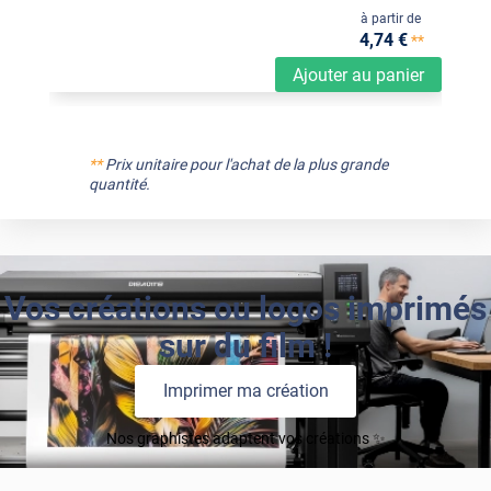
à partir de
4
,74
€
**
Ajouter au panier
**
Prix unitaire pour l'achat de la plus grande
quantité.
Vos créations ou logos imprimés
sur du film !
Imprimer ma création
Nos graphistes adaptent vos créations ✨