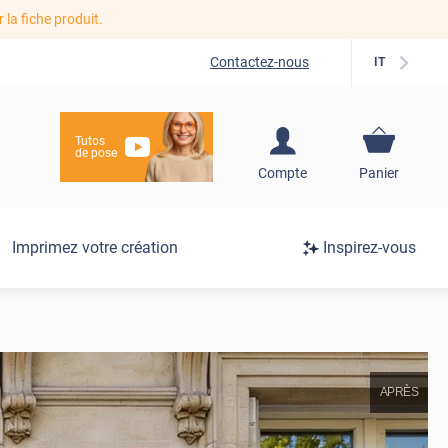
r la fiche produit.
Contactez-nous
IT
Tutos
de pose
S'inscrire / Se
Compte
Panier
connecter
Connexion
Imprimez votre création
Inspirez-vous
/
Inscription
APRÈS