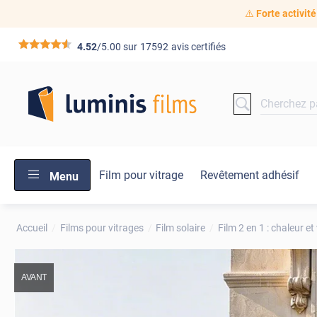
⚠️
Forte activité
*****
4.52
/5.00 sur
17592
avis certifiés
Film pour vitrage
Revêtement adhésif
Menu
Accueil
Films pour vitrages
Film solaire
Film 2 en 1 : chaleur et 
AVANT