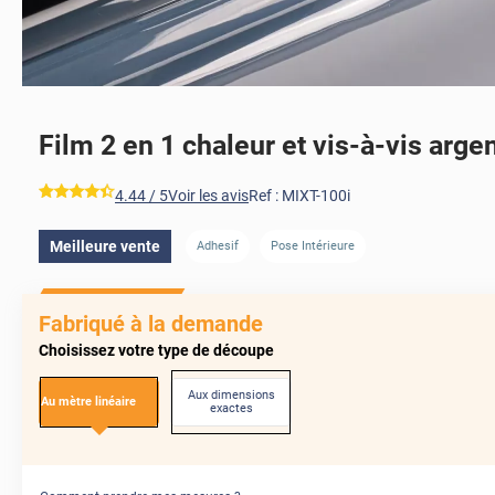
Film 2 en 1 chaleur et vis-à-vis arge
AVANT
*****
4.44
/ 5
Voir les avis
Ref :
MIXT-100i
Meilleure vente
Adhesif
Pose Intérieure
AVANT
Fabriqué à la demande
Choisissez votre type de découpe
Aux dimensions
Au mètre linéaire
exactes