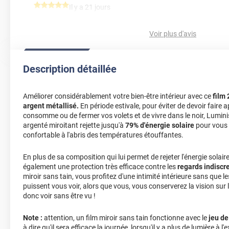
*****
Il y a 21 jours
L'effet se ressent assez vite. La pose est aisée.
Voir plus d'avis
Commentaire Luminis Films
-
17/07/2026
Bonjour, merci pour avoir pris le temps de partager votre 
ravis de vous savoir satisfait ! 🥰 N'hésitez pas à parler d
Description détaillée
Bonne journée, L'équipe Luminis Films
*****
Il y a 69 jours
Améliorer considérablement votre bien-être intérieur avec ce
film 
Produit conforme a la description, je recommande vivement
argent métallisé.
En période estivale, pour éviter de devoir faire 
consomme ou de fermer vos volets et de vivre dans le noir, Luminis 
*****
Il y a 225 jours
argenté miroitant rejette jusqu'à
79% d'énergie solaire
pour vous 
confortable à l'abris des températures étouffantes.
correspond a mes attentes
*****
Il y a 231 jours
En plus de sa composition qui lui permet de rejeter l'énergie solaire
Tutto bene, buona qualità
également une protection très efficace contre les
regards indiscr
miroir sans tain, vous profitez d'une intimité intérieure sans que l
*****
Il y a 390 jours
puissent vous voir, alors que vous, vous conserverez la vision sur l
donc voir sans être vu !
fait parfaitement son travail
Note :
attention, un film miroir sans tain fonctionne avec le
jeu de
Commentaire Luminis Films
-
14/07/2025
à dire qu'il sera efficace la journée, lorsqu'il y a plus de lumière à l'e