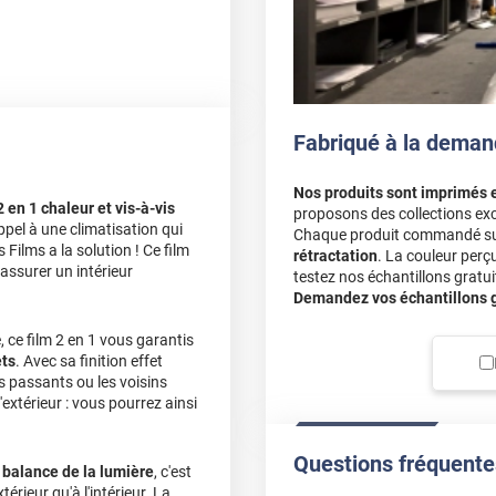
avis en ligne. Nous sommes
e nous autour de vous. 😊
Fabriqué à la deman
Nos produits sont imprimés 
2 en 1 chaleur et vis-à-vis
proposons des collections exc
appel à une climatisation qui
Chaque produit commandé sur 
Films a la solution ! Ce film
rétractation
. La couleur perç
assurer un intérieur
testez nos échantillons gratuit
Demandez vos échantillons gr
, ce film 2 en 1 vous garantis
ets
. Avec sa finition effet
es passants ou les voisins
'extérieur : vous pourrez ainsi
Questions fréquente
 balance de la lumière
, c'est
xtérieur qu'à l'intérieur. La