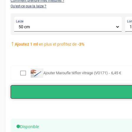
Comment prendre mes mesures ?
Qu'est-ce que la laize ?
Laize
Lo
Ajoutez
1
ml
en plus et profitez de
-
3
%
Ajouter
Maroufle téflon vitrage (VO171)
-
6
,45
€
Disponible