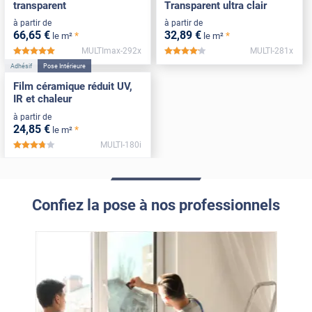
transparent
Transparent ultra clair
à partir de
à partir de
66
,65
€
32
,89
€
*
*
le m²
le m²
MULTImax-292x
MULTI-281x
*****
*****
Adhésif
Pose Intérieure
Film céramique réduit UV,
IR et chaleur
à partir de
24
,85
€
*
le m²
MULTI-180i
*****
Confiez la pose à nos professionnels