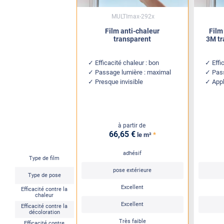
MULTImax-292x
Film anti-chaleur
Film
transparent
3M tr
Efficacité chaleur : bon
Effi
Passage lumière : maximal
Pas
Presque invisible
Appl
à partir de
66
,65
€
*
le m²
adhésif
Type de film
pose extérieure
Type de pose
Excellent
Efficacité contre la
chaleur
Excellent
Efficacité contre la
décoloration
Très faible
Efficacité contre