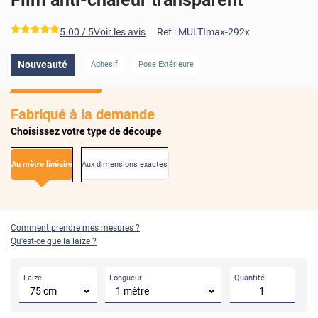
*****
5.00
/ 5
Voir les avis
Ref :
MULTImax-292x
AVANT
APRÈS
Nouveauté
Adhesif
Pose Extérieure
Fabriqué à la demande
Choisissez votre type de découpe
Au mètre linéaire
Aux dimensions exactes
Comment prendre mes mesures ?
Qu'est-ce que la laize ?
Laize
Longueur
Quantité