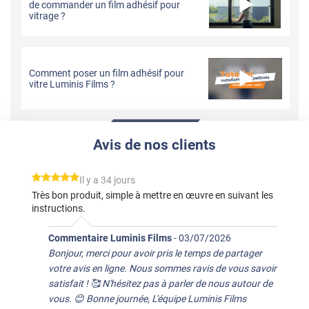
de commander un film adhésif pour
vitrage ?
Comment poser un film adhésif pour
vitre Luminis Films ?
Avis de nos clients
*****
Il y a 34 jours
Très bon produit, simple à mettre en œuvre en suivant les
instructions.
Commentaire Luminis Films
-
03/07/2026
Bonjour, merci pour avoir pris le temps de partager
votre avis en ligne. Nous sommes ravis de vous savoir
satisfait ! 🥰 N'hésitez pas à parler de nous autour de
vous. 😊 Bonne journée, L'équipe Luminis Films