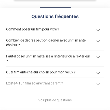
Questions fréquentes
Comment poser un film pour vitre ?
Combien de degrés peut-on gagner avec un film anti-
chaleur ?
Faut-il poser un film métallisé à l'intérieur ou à l'extérieur
?
cet article
côté extérieur
cet
Quel film anti-chaleur choisir pour mon velux ?
article
Existe-t-il un film solaire transparent ?
GLASSplus-241x
jusqu'à
demander un devis de pose
90% d'énergie solaire
Est-ce qu'un film anti-chaleur protège du vis-à-vis ?
GLASSplus-241x
film de protection solaire 3M transparent Prestige 70 extérieur
Voir plus de questions
Comment enlever mon film pour vitre ?