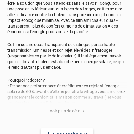
être la solution que vous attendiez sans le savoir ! Conçu pour
une pose en extérieur sur tous types de vitrages, ce film solaire
allie : efficacité contre la chaleur, transparence exceptionnelle et
impact écologique minimisé. Avec ce film anti chaleur quasi-
transparent : plus de confort et moins de climatisation = des
économies d’énergie pour vous et la planète.
Ce film solaire quasi transparent se distingue par sa haute
transmission lumineuse et son rejet élevé des infrarouges
(responsables en partie de la chaleur).Il faut également savoir
que ce film anti chaleur est absorbe peu d'énergie solaire, ce qui
le rend d'autant plus efficace.
Pourquoi l’adopter ?
• De bonnes performances énergétiques : en rejetant l'énergie
solaire de 60 % avant qu'elle ne pénètre le vitrage vous améliorez
grandement le confort (à la maison comme au travail) et vous
réduisez le recours à l'air conditionné
• Une très bonne transparence : presque invisible, ce film anti
Voir plus de détails
chaleur permet de préserver l'apparence naturelle du vitrage et
de laisser passer la lumière dans le bâtiment • Un option
respectueuse de l'environnement : le MULTImax-292x permet de
diminuer votre empreinte carbone