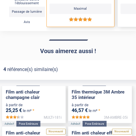
l'éblouissement
Maximal
Passage de lumière
*****
Avis
Vous aimerez aussi !
4
référence(s) similaire(s)
Adhésif
Pose Intérieure
Adhésif
Pose Intérieure
Film anti chaleur
Film thermique 3M Ambre
champagne clair
35 intérieur
à partir de
à partir de
25
,25
€
46
,57
€
*
*
le m²
le m²
MULTI-181i
3M-AMBRE-35i
*****
*****
Adhésif
Pose Extérieure
Adhésif
Pose Extérieure
Nouveauté
Nouveauté
Film anti-chaleur
Film anti chaleur effet