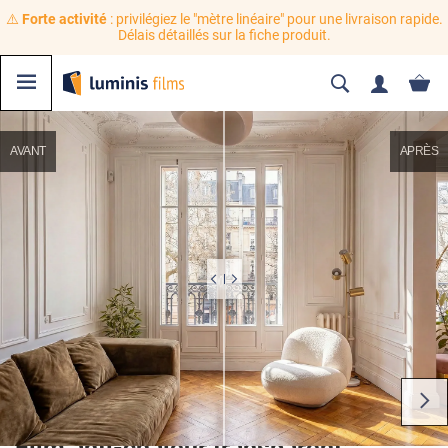
⚠️
Forte activité
: privilégiez le "mètre linéaire" pour une livraison rapide.
Délais détaillés sur la fiche produit.
AVANT
APRÈS
Film anti-chaleur transparent