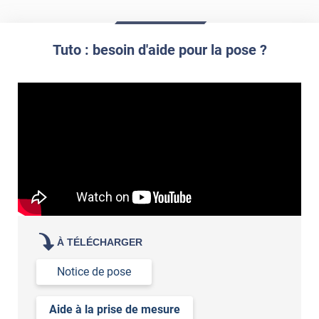
*****
Il y a 949 jours
Très efficace!
*****
Il y a 989 jours
Tuto : besoin d'aide pour la pose ?
Pose facile résultat impeccable et pourtant je ne suis pas
bricolo.
À TÉLÉCHARGER
Notice de pose
Aide à la prise de mesure