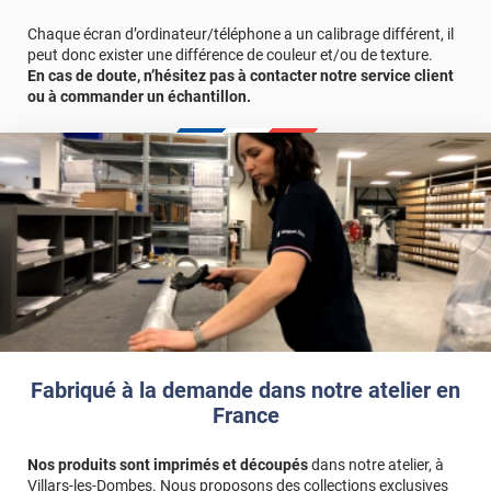
gratuit.
*****
Il y a 270 jours
Chaque écran d’ordinateur/téléphone a un calibrage différent, il
Référence produit :
STAT301i
Simple a poser
peut donc exister une différence de couleur et/ou de texture.
En cas de doute, n’hésitez pas à contacter notre service client
ou à commander un échantillon.
Commentaire Luminis Films
-
11/11/2025
Bonjour Pascal, Merci pour votre retour ! Nous
sommes ravis que la pose se soit faite simplement et
que tout se soit bien passé. À bientôt pour un
nouveau projet déco ! Bonne journée, L'équipe Luminis
Films
*****
Il y a 311 jours
Perfecto, tal como quería.
Commentaire Luminis Films
-
01/10/2025
Hola Pilar, ¡Qué alegría leer una opinión tan simple
como efectiva! Nos alegra mucho saber que todo fue
Fabriqué à la demande dans notre atelier en
“perfecto” para usted. Gracias por su confianza. Buen
France
día, El equipo de Luminis Films
Nos produits sont imprimés et découpés
dans notre atelier, à
*****
Il y a 375 jours
Villars-les-Dombes. Nous proposons des collections exclusives