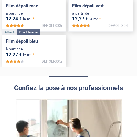
Film dépoli rose
Film dépoli vert
à partir de
à partir de
12
,24
€
12
,27
€
*
*
le m²
le m²
DEPOLI-303i
DEPOLI-304i
*****
*****
Adhésif
Pose Intérieure
Film dépoli bleu
à partir de
12
,27
€
*
le m²
DEPOLI-305i
*****
Confiez la pose à nos professionnels