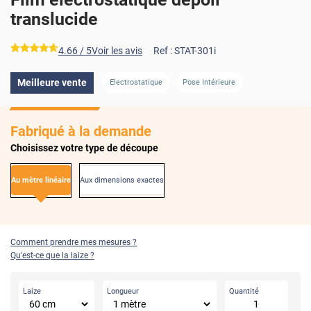
translucide
*****
4.66
/ 5
Voir les avis
Ref :
STAT-301i
Meilleure vente
Electrostatique
Pose Intérieure
Fabriqué à la demande
Choisissez votre type de découpe
Au mètre linéaire
Aux dimensions exactes
Comment prendre mes mesures ?
Qu'est-ce que la laize ?
Laize
Longueur
Quantité