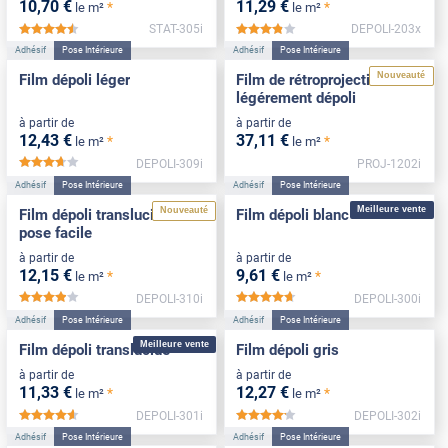
10
,70
€
11
,29
€
*
*
le m²
le m²
STAT-305i
DEPOLI-203x
*****
*****
Adhésif
Pose Intérieure
Adhésif
Pose Intérieure
Nouveauté
Film dépoli léger
Film de rétroprojection
légérement dépoli
à partir de
à partir de
12
,43
€
37
,11
€
*
*
le m²
le m²
DEPOLI-309i
PROJ-1202i
*****
Adhésif
Pose Intérieure
Adhésif
Pose Intérieure
Meilleure vente
Nouveauté
Film dépoli translucide
Film dépoli blanc
pose facile
à partir de
à partir de
12
,15
€
9
,61
€
*
*
le m²
le m²
DEPOLI-310i
DEPOLI-300i
*****
*****
Adhésif
Pose Intérieure
Adhésif
Pose Intérieure
Meilleure vente
Film dépoli translucide
Film dépoli gris
à partir de
à partir de
11
,33
€
12
,27
€
*
*
le m²
le m²
DEPOLI-301i
DEPOLI-302i
*****
*****
Adhésif
Pose Intérieure
Adhésif
Pose Intérieure