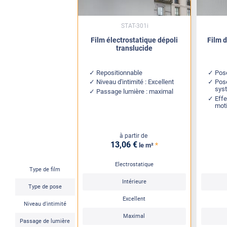
STAT-301i
Film électrostatique dépoli
Film d
translucide
Repositionnable
Pose
Niveau d'intimité : Excellent
Pose
sys
Passage lumière : maximal
Effe
moti
à partir de
13
,06
€
*
le m²
Electrostatique
Type de film
Intérieure
Type de pose
Excellent
Niveau d'intimité
Maximal
Passage de lumière