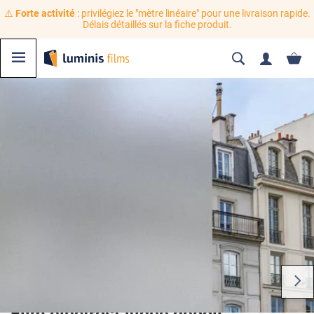
⚠️
Forte activité
: privilégiez le "mètre linéaire" pour une livraison rapide.
Délais détaillés sur la fiche produit.
Film électrostatique dépoli