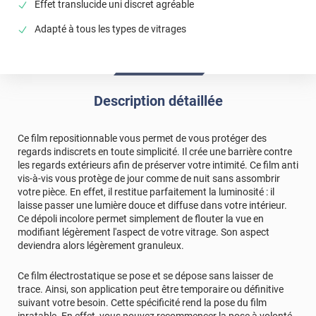
Effet translucide uni discret agréable
film occultant facile a poser et répondant à mes attentes
Adapté à tous les types de vitrages
*****
Il y a 193 jours
Installation très facile, coupe très bien le vis à vis, je
recommande le produit
*****
Il y a 212 jours
Description détaillée
Bonne qualité, facile a poser et la luminosité des pièces
équipées ne change pas
Ce film repositionnable vous permet de vous protéger des
*****
Il y a 249 jours
regards indiscrets en toute simplicité. Il crée une barrière contre
Tous s'est déroulé parfaitement, du choix du produit
les regards extérieurs afin de préserver votre intimité. Ce film anti
adapté à mes besoins à la commande en passant par la
vis-à-vis vous protège de jour comme de nuit sans assombrir
livraison et la pose. Les instructions se sont révélées
votre pièce. En effet, il restitue parfaitement la luminosité : il
claires et détaillées, et le résultat final s'est montré
laisse passer une lumière douce et diffuse dans votre intérieur.
conforme à mes attentes. Je recommande !
Ce dépoli incolore permet simplement de flouter la vue en
modifiant légèrement l'aspect de votre vitrage. Son aspect
Commentaire Luminis Films
-
02/12/2025
deviendra alors légèrement granuleux.
Bonjour, merci pour avoir pris le temps de partager
Ce film électrostatique se pose et se dépose sans laisser de
votre avis en ligne. Nous sommes ravis de vous savoir
trace. Ainsi, son application peut être temporaire ou définitive
satisfait ! 🥰 N'hésitez pas à parler de nous autour de
suivant votre besoin. Cette spécificité rend la pose du film
vous. 😊 Bonne journée, L'équipe Luminis Films