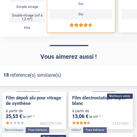
Oui
Simple vitrage
Oui
Double-vitrage (inf à
1,2 m²)
*****
Avis
Vous aimerez aussi !
18
référence(s) similaire(s)
Adhésif
Pose Intérieure
Électrostatique
Pose Intérieure
Meilleure vente
Film dépoli alu pour vitrage
Film électrostatique dépoli
de synthèse
blanc
à partir de
à partir de
25
,53
€
13
,06
€
*
*
le m²
le m²
MASTER-100i
STAT-300i
*****
*****
Électrostatique
Pose Intérieure
Adhésif
Pose Intérieure