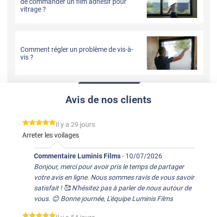
de commander un film adhésif pour
vitrage ?
Comment régler un problème de vis-à-
vis ?
Avis de nos clients
*****
Il y a 29 jours
Arreter les voilages
Commentaire Luminis Films
-
10/07/2026
Bonjour, merci pour avoir pris le temps de partager
votre avis en ligne. Nous sommes ravis de vous savoir
satisfait ! 🥰 N'hésitez pas à parler de nous autour de
vous. 😊 Bonne journée, L'équipe Luminis Films