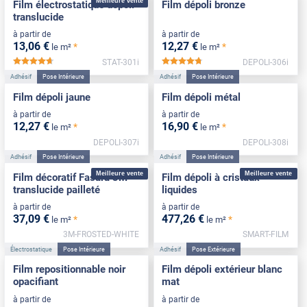
Meilleure vente
Film électrostatique dépoli
Film dépoli bronze
translucide
à partir de
à partir de
13
,06
€
12
,27
€
*
*
le m²
le m²
STAT-301i
DEPOLI-306i
*****
*****
Adhésif
Pose Intérieure
Adhésif
Pose Intérieure
Film dépoli jaune
Film dépoli métal
à partir de
à partir de
12
,27
€
16
,90
€
*
*
le m²
le m²
DEPOLI-307i
DEPOLI-308i
Adhésif
Pose Intérieure
Adhésif
Pose Intérieure
Meilleure vente
Meilleure vente
Film décoratif Fasara 3M
Film dépoli à cristaux
translucide pailleté
liquides
à partir de
à partir de
37
,09
€
477
,26
€
*
*
le m²
le m²
3M-FROSTED-WHITE
SMART-FILM
Électrostatique
Pose Intérieure
Adhésif
Pose Extérieure
Film repositionnable noir
Film dépoli extérieur blanc
opacifiant
mat
à partir de
à partir de