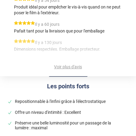
*****
Il y a 54 jours
Produit idéal pour empêcher le vis-à-vis quand on ne peut
poser le film à l'extérieur.
*****
Il y a 60 jours
Pafait tant pour la livraison que pour l'emballage
*****
Il y a 130 jours
Dimensions respectées. Emballage protecteur.
*****
Il y a 135 jours
Voir plus d'avis
Pose facile et résultat visuel parfait, la luminosité à
l'intérieur reste excellente malgré une opacité réelle vue de
l'extérieur qui procure une vraie intimité. Impeccable !
Les points forts
*****
Il y a 135 jours
très bien pour la discrétion
Repositionnable à l'infini grâce à l'électrostatique
*****
Il y a 180 jours
Offre un niveau d'intimité : Excellent
Le rendu fait très propre. Très facile à placer. Effet
sablage très réussi.
Préserve une belle luminosité pour un passage de la
lumière : maximal
*****
Il y a 180 jours