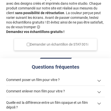
occultation fenêtre chambre pour masquer un vis à vis
avec des designs créés et imprimés dans notre studio. Chaque
produit commandé sur notre site est réalisé aux mesures du
*****
Il y a 416 jours
client
sans possibilité de rétractation
. La couleur perçue peut
Hyper facile à appliquer en suivant bien les instructions.
varier suivant les écrans. Avant de passer commande, testez
Le top
nos échantillons gratuits ! Et évitez ainsi de ne pas être satisfait,
ou de vous tromper 😉
*****
Il y a 447 jours
Demandez vos échantillons gratuits !
J’ai tout particulièrement apprécié la facilité de pose, ainsi
que l’effet « glacé » du film posé. Le repositionnement du
Demander un échantillon de
STAT-301i
film est facile.
*****
Il y a 494 jours
On avait avant un rideau devant la vitre de la porte. On a
gagné en luminosité.
Questions fréquentes
*****
Il y a 666 jours
très bien
Comment poser un film pour vitre ?
*****
Il y a 671 jours
Comment enlever mon film pour vitre ?
Très bon produit avec une pose simple
Quelle est la différence entre un film opaque et un film
*****
Il y a 710 jours
dépoli ?
Poser pour une fenêtre de salle de bains : facile à poser et
enlever un film adhésif pour vitre