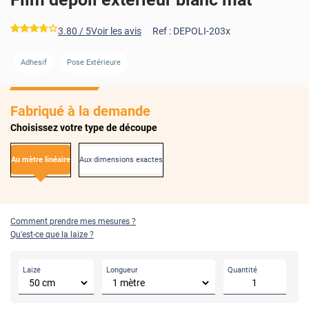
*****
3.80
/ 5
Voir les avis
Ref :
DEPOLI-203x
AVANT
APRÈS
AVANT
APRÈS
Adhesif
Pose Extérieure
Fabriqué à la demande
Choisissez votre type de découpe
Au mètre linéaire
Aux dimensions exactes
Comment prendre mes mesures ?
Qu'est-ce que la laize ?
Laize
Longueur
Quantité