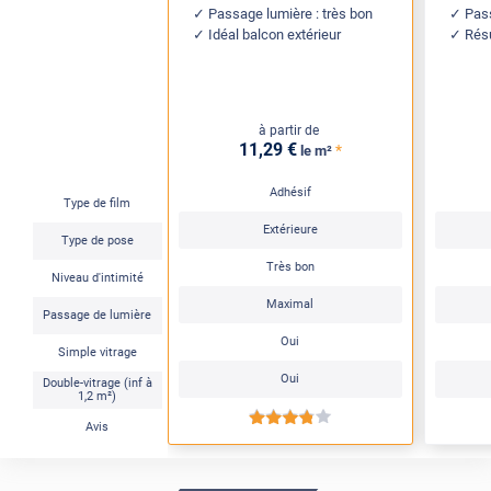
Passage lumière : très bon
Pas
Idéal balcon extérieur
Résu
à partir de
11
,29
€
*
le m²
Adhésif
Type de film
Extérieure
Type de pose
Très bon
Niveau d'intimité
Maximal
Passage de lumière
Oui
Simple vitrage
Oui
Double-vitrage (inf à
1,2 m²)
*****
Avis