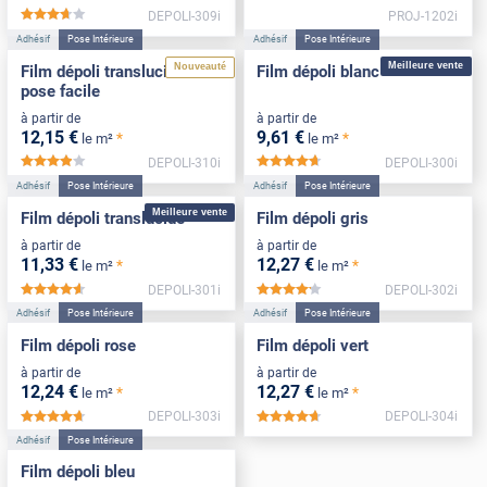
DEPOLI-309i
PROJ-1202i
*****
Adhésif
Pose Intérieure
Adhésif
Pose Intérieure
Meilleure vente
Nouveauté
Film dépoli translucide
Film dépoli blanc
pose facile
à partir de
à partir de
12
,15
€
9
,61
€
*
*
le m²
le m²
DEPOLI-310i
DEPOLI-300i
*****
*****
Adhésif
Pose Intérieure
Adhésif
Pose Intérieure
Meilleure vente
Film dépoli translucide
Film dépoli gris
à partir de
à partir de
11
,33
€
12
,27
€
*
*
le m²
le m²
DEPOLI-301i
DEPOLI-302i
*****
*****
Adhésif
Pose Intérieure
Adhésif
Pose Intérieure
Film dépoli rose
Film dépoli vert
à partir de
à partir de
12
,24
€
12
,27
€
*
*
le m²
le m²
DEPOLI-303i
DEPOLI-304i
*****
*****
Adhésif
Pose Intérieure
Film dépoli bleu