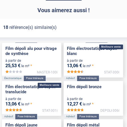
Vous aimerez aussi !
18
référence(s) similaire(s)
Adhésif
Pose Intérieure
Électrostatique
Pose Intérieure
Meilleure vente
Film dépoli alu pour vitrage
Film électrostatique dépoli
de synthèse
blanc
à partir de
à partir de
25
,53
€
13
,06
€
*
*
le m²
le m²
MASTER-100i
STAT-300i
*****
*****
Électrostatique
Pose Intérieure
Adhésif
Pose Intérieure
Meilleure vente
Film électrostatique dépoli
Film dépoli bronze
translucide
à partir de
à partir de
13
,06
€
12
,27
€
*
*
le m²
le m²
STAT-301i
DEPOLI-306i
*****
*****
Adhésif
Pose Intérieure
Adhésif
Pose Intérieure
Film dépoli jaune
Film dépoli métal