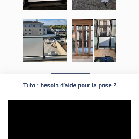
*****
Il y a 1165 jours
Déçue malgré l'échange avec le technicien suite à défaut
sur les films commandés , j'ai eu 50 pour cent de perte je
l'ai fais savoir en retour de mail et aucune proposition ne
m'a été faite pour me rembourser ou me renvoyer les films
imposables!!!!
*****
Il y a 1823 jours
Pas reçu commande ; dans l'attente de vos nouvelles
Tuto : besoin d'aide pour la pose ?