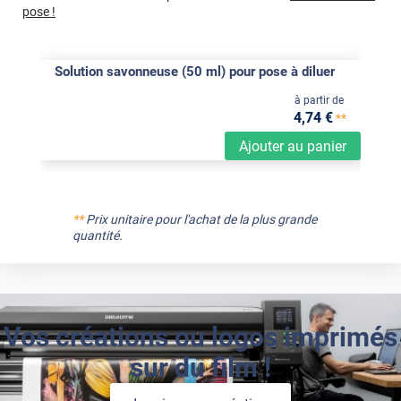
pose !
Solution savonneuse (50 ml) pour pose à diluer
à partir de
4
,74
€
**
Ajouter au panier
**
Prix unitaire pour l'achat de la plus grande
quantité.
Vos créations ou logos imprimés
sur du film !