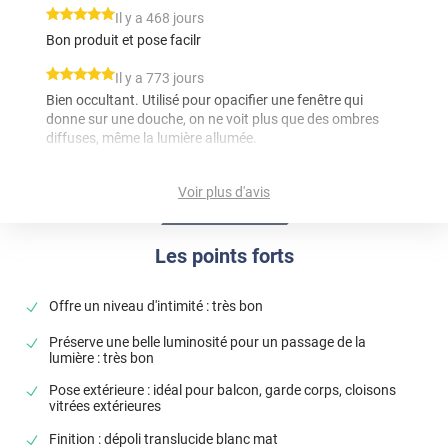
*****
Il y a 468 jours
Bon produit et pose facilr
*****
Il y a 773 jours
Bien occultant. Utilisé pour opacifier une fenêtre qui
donne sur une douche, on ne voit plus que des ombres
diffuses, même la lumière allumée.
*****
Il y a 1128 jours
Voir plus d'avis
ras . impec
*****
Il y a 1157 jours
Les points forts
Très bon produit, je suis satisfait et j'utilise le produit sur
une vitre
Offre un niveau d'intimité : très bon
*****
Il y a 1169 jours
Prix raisonnable, facile à poser
Préserve une belle luminosité pour un passage de la
lumière : très bon
*****
Il y a 1178 jours
Pose extérieure : idéal pour balcon, garde corps, cloisons
J’utilise les films pour couvrir les panneaux vitres
vitrées extérieures
transparents de mon balcon. Rendu impeccable et pose
et quelques minutes. Je regrette juste de ne pas avoir
Finition : dépoli translucide blanc mat