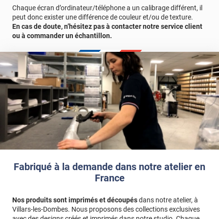
Très très esthétique pour un balcon mais jai du acheter 10
Chaque écran d’ordinateur/téléphone a un calibrage différent, il
films pour 5 vitres car entre le vent, la colle et le produit
peut donc exister une différence de couleur et/ou de texture.
cest pas facile de pas en gâcher
En cas de doute, n’hésitez pas à contacter notre service client
ou à commander un échantillon.
*****
Il y a 1292 jours
Habillage de vitrine professionnelle.
*****
Il y a 1840 jours
Film ok mais 1/2 arrivé abîmé
*****
Il y a 93 jours
Peut-être ai-je raté un truc !!.
Commentaire Luminis Films
-
06/05/2026
Bonjour, nous sommes tristes de savoir que votre
première application s'est mal passée... 😔 Pour la
Fabriqué à la demande dans notre atelier en
deuxième application, voici nos conseils : - Faites-le à
2, c'est plus pratique : un qui tiens le film et un qui
France
enlève le liner de protection - Posez le film un jour de
beau temps, sans vent - Lisez bien la notice de pose &
Nos produits sont imprimés et découpés
dans notre atelier, à
regardez le tuto vidéo au préalable :
Villars-les-Dombes. Nous proposons des collections exclusives
avec des designs créés et imprimés dans notre studio. Chaque
https://www.youtube.com/watch?v=yVHDGOiK7Sw