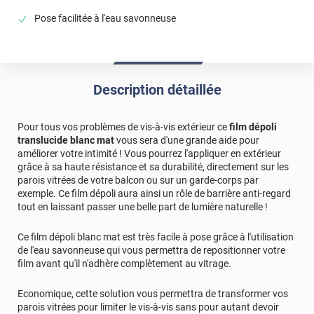
commandé plus tôt.
Pose facilitée à l'eau savonneuse
*****
Il y a 1183 jours
Film occultant posé sur barrière vitree de piscine
extérieure. Pose simple comme montrée dans les vidéos.
A voir avec le temps si cela tiendra...
Description détaillée
*****
Il y a 1799 jours
Protects well against insight
Pour tous vos problèmes de vis-à-vis extérieur ce
film dépoli
translucide blanc mat
vous sera d'une grande aide pour
*****
Il y a 1801 jours
améliorer votre intimité ! Vous pourrez l'appliquer en extérieur
j'ai choisi ce produit en remplacement d'un produit
grâce à sa haute résistance et sa durabilité, directement sur les
similaire deja posé
parois vitrées de votre balcon ou sur un garde-corps par
exemple. Ce film dépoli aura ainsi un rôle de barrière anti-regard
*****
Il y a 382 jours
tout en laissant passer une belle part de lumière naturelle !
Dommage que une des découpes soit abimée sur un
angle sinon ça rend pas mal
Ce film dépoli blanc mat est très facile à pose grâce à l'utilisation
de l'eau savonneuse qui vous permettra de repositionner votre
Commentaire Luminis Films
-
21/07/2025
film avant qu'il n'adhère complètement au vitrage.
Bonjour Thierry, Merci pour votre retour ! Nous
sommes ravis que le rendu vous plaise, même si nous
Economique, cette solution vous permettra de transformer vos
regrettons cette découpe abîmée. N'hésitez pas à
parois vitrées pour limiter le vis-à-vis sans pour autant devoir