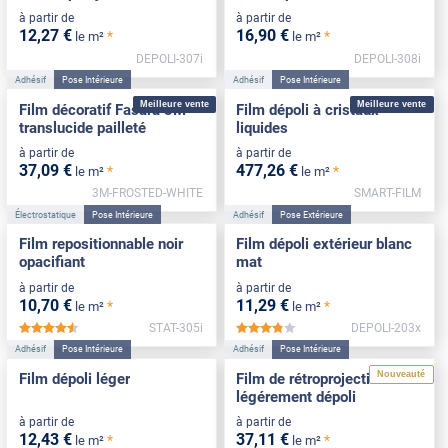
à partir de
à partir de
12
,27
€
16
,90
€
*
*
le m²
le m²
DEPOLI-307i
DEPOLI-308i
Adhésif
Pose Intérieure
Adhésif
Pose Intérieure
Meilleure vente
Meilleure vente
Film décoratif Fasara 3M
Film dépoli à cristaux
translucide pailleté
liquides
à partir de
à partir de
37
,09
€
477
,26
€
*
*
le m²
le m²
3M-FROSTED-WHITE
SMART-FILM
Électrostatique
Pose Intérieure
Adhésif
Pose Extérieure
Film repositionnable noir
Film dépoli extérieur blanc
opacifiant
mat
à partir de
à partir de
10
,70
€
11
,29
€
*
*
le m²
le m²
STAT-305i
DEPOLI-203x
*****
*****
Adhésif
Pose Intérieure
Adhésif
Pose Intérieure
Nouveauté
Film dépoli léger
Film de rétroprojection
légérement dépoli
à partir de
à partir de
12
,43
€
37
,11
€
*
*
le m²
le m²