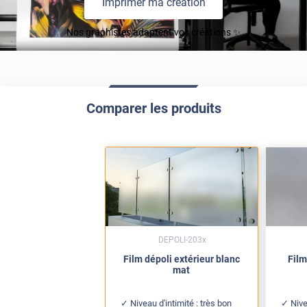
Imprimer ma création
Nos graphistes adaptent vos créations ✨
Comparer les produits
DEPOLI-203x
Film dépoli extérieur blanc
Film
mat
Niveau d'intimité : très bon
Nive