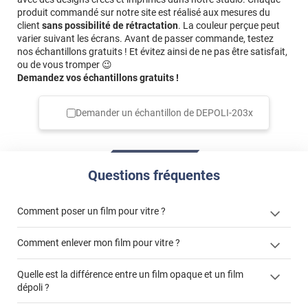
produit commandé sur notre site est réalisé aux mesures du
Si vous avez besoin de conseils supplémentaires,
client
sans possibilité de rétractation
. La couleur perçue peut
n'hésitez pas à contacter un conseiller :
varier suivant les écrans. Avant de passer commande, testez
https://www.luminis-films.com/contact Bonne
nos échantillons gratuits ! Et évitez ainsi de ne pas être satisfait,
journée, L'équipe Luminis Films
ou de vous tromper 😉
Demandez vos échantillons gratuits !
*****
Il y a 900 jours
Le produit est bien mais il est arrivé abîmé. Donc déçu.
Demander un échantillon de
DEPOLI-203x
Commentaire Luminis Films
-
19/02/2024
Bonjour, Concernant la photo que vous avez incluse
dans votre réclamation, on observe que le film est
Questions fréquentes
posé sur le vitrage. Il est difficile de déterminer si le
produit était endommagé à son arrivée ou lors de
l'application du film. Comme le montre également la
Comment poser un film pour vitre ?
photo, il y a des bulles sous le film, suggérant une
pose incorrecte. Il est important de bien nous faire la
Comment enlever mon film pour vitre ?
réclamation en amont avant l'application des films
pour éviter toute confusion. Cordialement, L'équipe
Quelle est la différence entre un film opaque et un film
Luminis Films
dépoli ?
enlever un film adhésif pour vitre