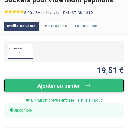
*****
5.00
/ 5
Voir les avis
Ref :
STICK-1312
Meilleure vente
Electrostatique
Pose Intérieure
Quantité
19
,51
€
Ajouter au panier
Livraison prévue entre le 11 et le 17 août
Disponible