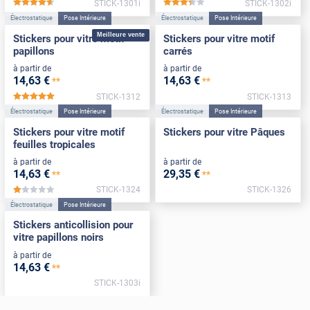
STICK-1301i
STICK-1302i
*****
*****
Électrostatique
Pose Intérieure
Électrostatique
Pose Intérieure
Meilleure vente
Stickers pour vitre motif
Stickers pour vitre motif
papillons
carrés
à partir de
à partir de
14
,63
€
14
,63
€
**
**
STICK-1312
STICK-1313
*****
Électrostatique
Pose Intérieure
Électrostatique
Pose Intérieure
Stickers pour vitre motif
Stickers pour vitre Pâques
feuilles tropicales
à partir de
à partir de
14
,63
€
29
,35
€
**
**
STICK-1324
STICK-1326
*****
Électrostatique
Pose Intérieure
Stickers anticollision pour
vitre papillons noirs
à partir de
14
,63
€
**
STICK-1303i