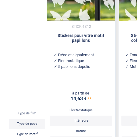
STICK-1312
Stickers pour vitre motif
Sti
papillons
col
Déco et signalement
Fonc
Electrostatique
Elec
5 papillons dépolis
Moti
à partir de
14
,63
€
**
Electrostatique
Type de film
Intérieure
Type de pose
nature
Type de motif