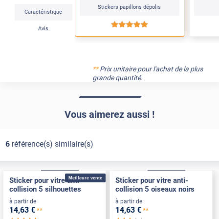
Stickers papillons dépolis
Caractéristique
*****
Avis
**
Prix unitaire pour l'achat de la plus
grande quantité.
Vous aimerez aussi !
6
référence(s) similaire(s)
Électrostatique
Pose Intérieure
Électrostatique
Pose Intérieure
Meilleure vente
Sticker pour vitre anti-
Sticker pour vitre anti-
collision 5 silhouettes
collision 5 oiseaux noirs
à partir de
à partir de
14
,63
€
14
,63
€
**
**