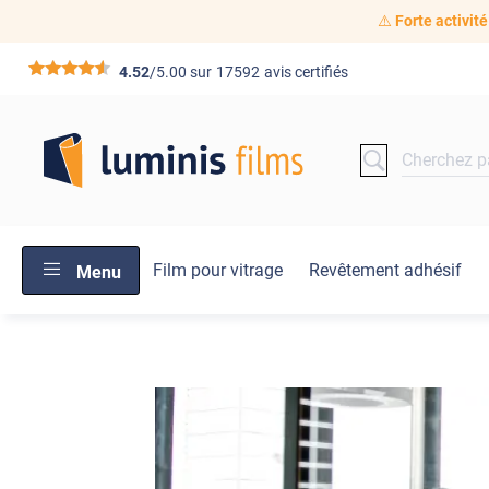
⚠️
Forte activité
*****
4.52
/5.00 sur
17592
avis certifiés
Film pour vitrage
Revêtement adhésif
Menu