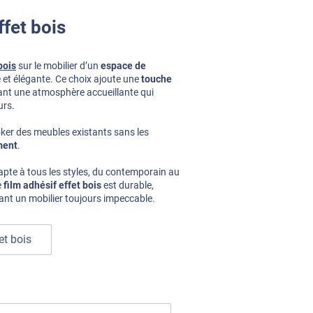
ffet bois
bois
sur le mobilier d’un
espace de
 et élégante. Ce choix ajoute une
touche
ant une atmosphère accueillante qui
urs.
oker des meubles existants sans les
ment
.
adapte à tous les styles, du contemporain au
e
film adhésif effet bois
est durable,
urant un mobilier toujours impeccable.
et bois