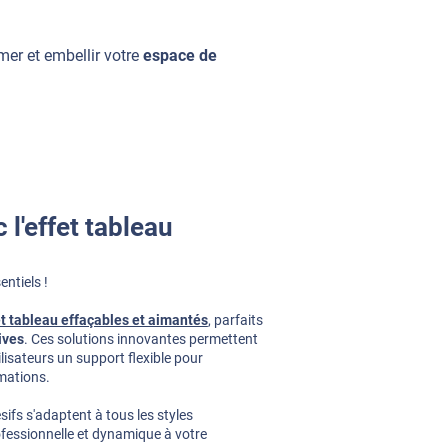
mer et embellir votre
espace de
c l'effet tableau
ntiels !
t tableau effaçables et aimantés
, parfaits
ives
. Ces solutions innovantes permettent
lisateurs un support flexible pour
rmations.
sifs s'adaptent à tous les styles
essionnelle et dynamique à votre