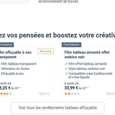
environnement de travail.
z vos pensées et boostez votre créativ
e Intérieure
Pose Intérieure
Nouveauté
ilm effaçable à sec
Film tableau aimanté effet
ransparent
ardoise noir
Film tableau transparent
Film effet tableau aimanté
Utilisation du feutre
Style tableau ardoise noir
Effaçable à sec
Compatible craie traditionnelle
et craie liquide
partir de
à partir de
8
,25
€
33
,99
€
*
*
le m²
le m²
TB-3912
TB-39
*****
*****
Voir tous les revêtements tableau effaçable