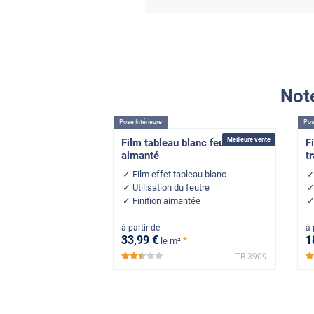
Note
Pose Intérieure
Pos
Meilleure vente
Film tableau blanc feutre
F
aimanté
t
Film effet tableau blanc
Utilisation du feutre
Finition aimantée
à partir de
à 
33
,99
€
1
*
le m²
TB-3909
*****