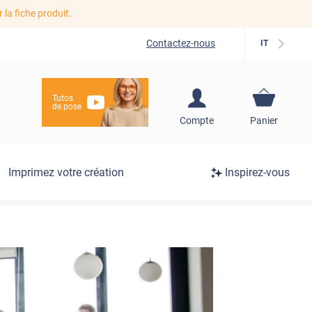
r la fiche produit.
Contactez-nous
IT
Tutos
de pose
S'inscrire / Se
Compte
Panier
connecter
Connexion
Imprimez votre création
Inspirez-vous
/
Inscription