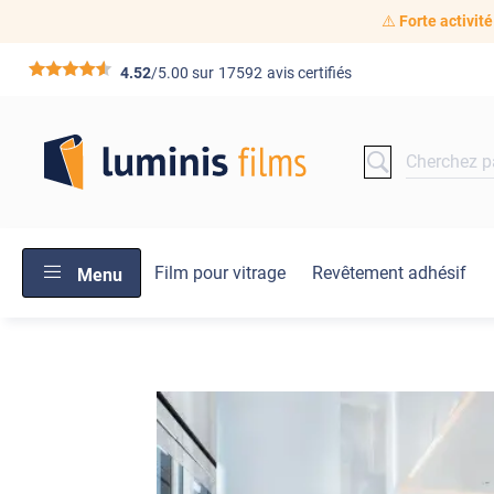
⚠️
Forte activité
*****
4.52
/5.00 sur
17592
avis certifiés
Film pour vitrage
Revêtement adhésif
Menu