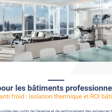
 pour les bâtiments professionne
anti froid : isolation thermique et ROI bâ
rable des coûts de l’énergie et de renforcement des exigences th