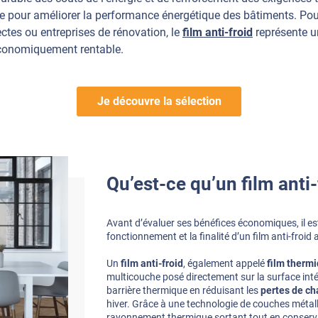
aire pour améliorer la performance énergétique des bâtiments. Po
ctes ou entreprises de rénovation, le
film anti-froid
représente un
économiquement rentable.
Je découvre la sélection
Qu’est-ce qu’un film anti-
Avant d’évaluer ses bénéfices économiques, il es
fonctionnement et la finalité d’un film anti-froid 
Un
film anti-froid
, également appelé
film thermi
multicouche posé directement sur la surface inté
barrière thermique en réduisant les
pertes de cha
hiver. Grâce à une technologie de couches métalli
rayonnement thermique sortant tout en conserv