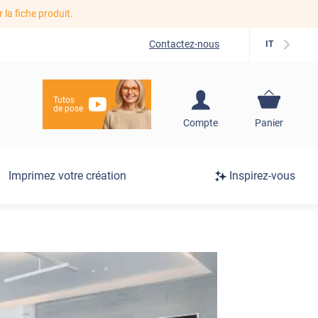
r la fiche produit.
Contactez-nous
IT
Tutos
de pose
S'inscrire / Se
Compte
Panier
connecter
Connexion
Imprimez votre création
Inspirez-vous
/
Inscription