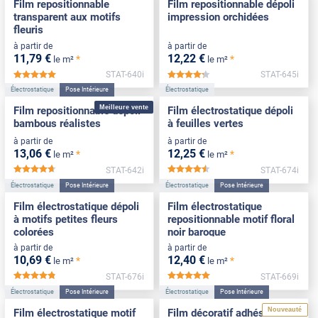
Film repositionnable
Film repositionnable dépoli
transparent aux motifs
impression orchidées
fleuris
à partir de
à partir de
11
,79
€
12
,22
€
*
*
le m²
le m²
STAT-640i
STAT-645i
*****
*****
Électrostatique
Pose Intérieure
Électrostatique
Meilleure vente
Film repositionnable dépoli
Film électrostatique dépoli
bambous réalistes
à feuilles vertes
à partir de
à partir de
13
,06
€
12
,25
€
*
*
le m²
le m²
STAT-642i
STAT-674i
*****
*****
Électrostatique
Pose Intérieure
Électrostatique
Pose Intérieure
Film électrostatique dépoli
Film électrostatique
à motifs petites fleurs
repositionnable motif floral
colorées
noir baroque
à partir de
à partir de
10
,69
€
12
,40
€
*
*
le m²
le m²
STAT-676i
STAT-669i
*****
*****
Électrostatique
Pose Intérieure
Électrostatique
Pose Intérieure
Nouveauté
Film électrostatique motif
Film décoratif adhésif motif