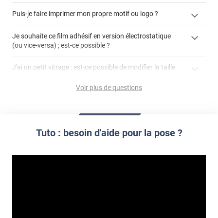
enlever un film adhésif pour vitre
Puis-je faire imprimer mon propre motif ou logo ?
cet article
enlever et stocker
cet
votre film électrostatique pour vitre
films à
Je souhaite ce film adhésif en version électrostatique
article
personnaliser
(ou vice-versa) ; est-ce possible ?
demander un devis de pose
faire un devis
J'ai un petit vitrage : est-ce possible de modifier la taille
du motif pour l'adapter ?
Voir plus de questions
impression personnalisée
film à personnaliser
Tuto : besoin d'aide pour la pose ?