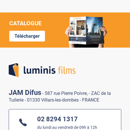
CATALOGUE
Télécharger
Lumi
JAM Difus
- 587 rue Pierre Poivre, - ZAC de la
Tuilerie - 01330 Villars-les-dombes - FRANCE
02 8294 1317
du lundi au vendredi de 09h à 12h