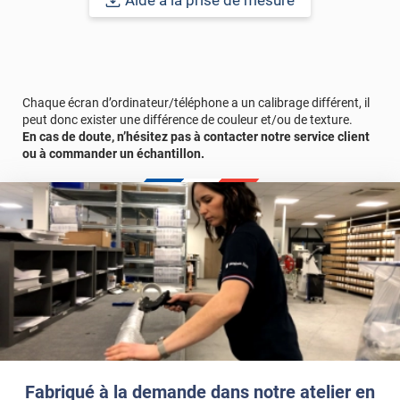
Aide à la prise de mesure
Outre son aspect décoratif, ce film adhésif offre également des
fonctionnalités pratiques. En plus de dissimuler partiellement la
vue depuis l'extérieur, il filtre la lumière entrante, créant ainsi une
ambiance agréable à l'intérieur.
Chaque écran d’ordinateur/téléphone a un calibrage différent, il
peut donc exister une différence de couleur et/ou de texture.
Pour une pose optimale, il est recommandé de nettoyer
En cas de doute, n’hésitez pas à contacter notre service client
soigneusement la surface de la paroi vitrée avant l'application du
ou à commander un échantillon.
film, afin d'assurer une adhérence optimale et d'éviter la
formation de bulles ou de plis.
Le terme "laize" est équivalent à la hauteur.
Référence produit :
PERSOEGGSFV
.
Fabriqué à la demande dans notre atelier en