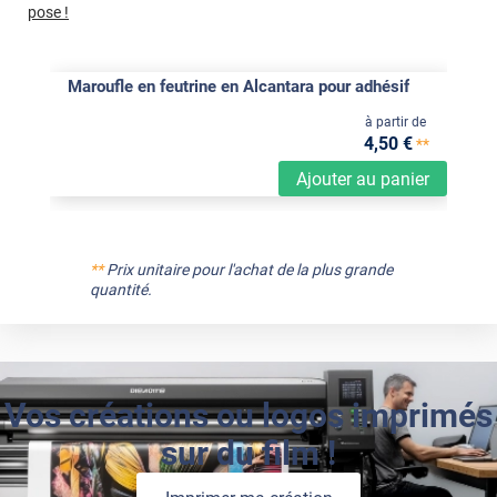
pose !
Maroufle en feutrine en Alcantara pour adhésif
à partir de
4
,50
€
**
Ajouter au panier
**
Prix unitaire pour l'achat de la plus grande
quantité.
Vos créations ou logos imprimés
sur du film !