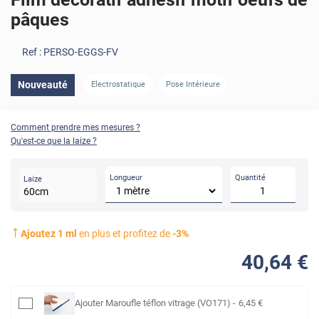
pâques
Ref :
PERSO-EGGS-FV
Nouveauté
Electrostatique
Pose Intérieure
Comment prendre mes mesures ?
Qu'est-ce que la laize ?
Longueur
Quantité
Laize
60
cm
Ajoutez
1
ml
en plus et profitez de
-
3
%
40
,64
€
Ajouter
Maroufle téflon vitrage (VO171)
-
6
,45
€