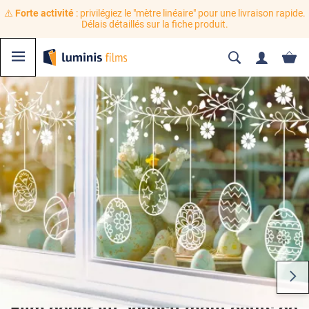
⚠️
Forte activité
: privilégiez le "mètre linéaire" pour une livraison rapide.
Délais détaillés sur la fiche produit.
Film décoratif adhésif motif oeufs de