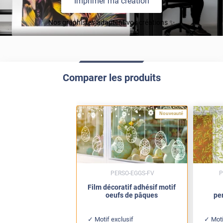
Imprimer ma création
Nos graphistes adaptent vos créations ✨
Comparer les produits
Nouveauté
PERSO-EGGS-FV
P
Film décoratif adhésif motif
oeufs de pâques
pe
Motif exclusif
Mot