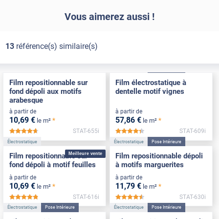
Vous aimerez aussi !
13
référence(s) similaire(s)
Électrostatique
Électrostatique
Pose Intérieure
Film repositionnable sur
Film électrostatique à
fond dépoli aux motifs
dentelle motif vignes
arabesque
à partir de
à partir de
10
,69
€
57
,86
€
*
*
le m²
le m²
STAT-655i
STAT-609i
*****
*****
Électrostatique
Électrostatique
Pose Intérieure
Meilleure vente
Film repositionnable sur
Film repositionnable dépoli
fond dépoli à motif feuilles
à motifs marguerites
à partir de
à partir de
10
,69
€
11
,79
€
*
*
le m²
le m²
STAT-616i
STAT-630i
*****
*****
Électrostatique
Pose Intérieure
Électrostatique
Pose Intérieure