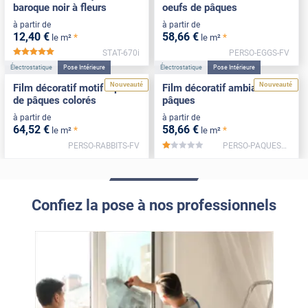
baroque noir à fleurs
oeufs de pâques
à partir de
à partir de
12
,40
€
58
,66
€
*
*
le m²
le m²
STAT-670i
PERSO-EGGS-FV
*****
Électrostatique
Pose Intérieure
Électrostatique
Pose Intérieure
Nouveauté
Nouveauté
Film décoratif motif lapins
Film décoratif ambiance
de pâques colorés
pâques
à partir de
à partir de
64
,52
€
58
,66
€
*
*
le m²
le m²
PERSO-RABBITS-FV
PERSO-PAQUES2-FV
*****
Confiez la pose à nos professionnels