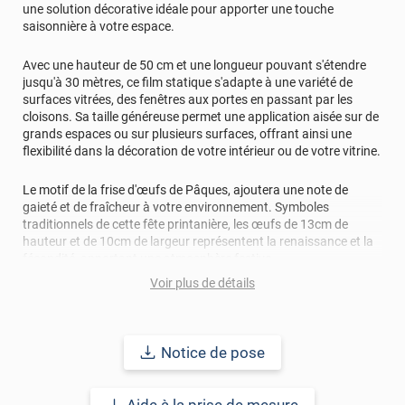
une solution décorative idéale pour apporter une touche
saisonnière à votre espace.
Avec une hauteur de 50 cm et une longueur pouvant s'étendre
jusqu'à 30 mètres, ce film statique s'adapte à une variété de
surfaces vitrées, des fenêtres aux portes en passant par les
cloisons. Sa taille généreuse permet une application aisée sur de
grands espaces ou sur plusieurs surfaces, offrant ainsi une
flexibilité dans la décoration de votre intérieur ou de votre vitrine.
Le motif de la frise d'œufs de Pâques, ajoutera une note de
gaieté et de fraîcheur à votre environnement. Symboles
traditionnels de cette fête printanière, les œufs de 13cm de
hauteur et de 10cm de largeur représentent la renaissance et la
fécondité, apportant une atmosphère festive.
Voir plus de détails
L'un des principaux avantages de ce film pour vitrage est sa
nature électrostatique, ce qui facilite grandement son
application et son retrait. Sans besoin de colle, il se fixe
facilement sur la surface vitrée et peut être retiré sans laisser de
Notice de pose
résidus, permettant ainsi une décoration éphémère et
saisonnière en toute simplicité. Ce film peut également être
adhésif.