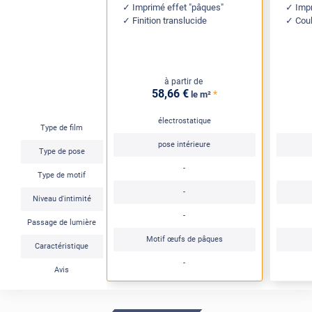
Imprimé effet "pâques"
Impr
Finition translucide
Coul
à partir de
58
,66
€
*
le m²
électrostatique
Type de film
pose intérieure
Type de pose
-
Type de motif
-
Niveau d'intimité
-
Passage de lumière
Motif œufs de pâques
Caractéristique
-
Avis