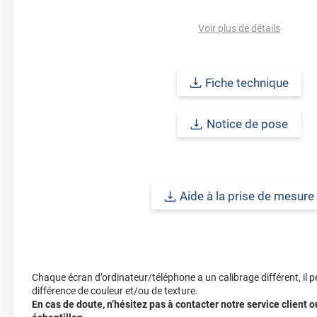
Veuillez porter une attention particulière au côté de pose de ce fil
toujours du côté du liner de protection. En effet, si vous avez appl
Voir plus de détails
face, et non le côté électrostatique, il est possible de voir des rési
doute, n'hésitez pas à nous contacter.
Fiche technique
Ce film peut se poser en intérieur ou bien en extérieur.
Durabilité intérieure : 2 ans.
Notice de pose
Durabilité extérieure : 1 an.
Ce produit est en
stock limité
Aide à la prise de mesure
Ref. produit :
STATmi215ix
Chaque écran d’ordinateur/téléphone a un calibrage différent, il p
différence de couleur et/ou de texture.
En cas de doute, n’hésitez pas à contacter notre service client