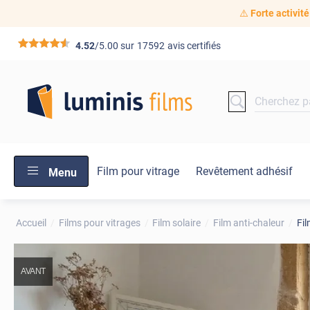
⚠️
Forte activité
*****
4.52
/5.00 sur
17592
avis certifiés
Film pour vitrage
Revêtement adhésif
Menu
Accueil
Films pour vitrages
Film solaire
Film anti-chaleur
Fil
AVANT