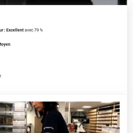
ur : Excellent
avec 79 %
 Moyen
r