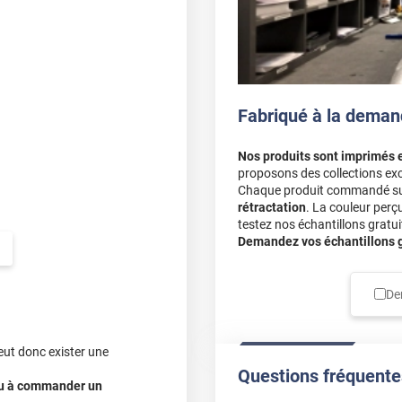
m. Le côté électrostatique est
iqué le film sur la mauvaise
dus sur le vitrage. En cas de
Fabriqué à la deman
Nos produits sont imprimés 
proposons des collections exc
Chaque produit commandé sur 
rétractation
. La couleur perç
testez nos échantillons gratuit
Demandez vos échantillons gr
De
eut donc exister une
Questions fréquente
 ou à commander un