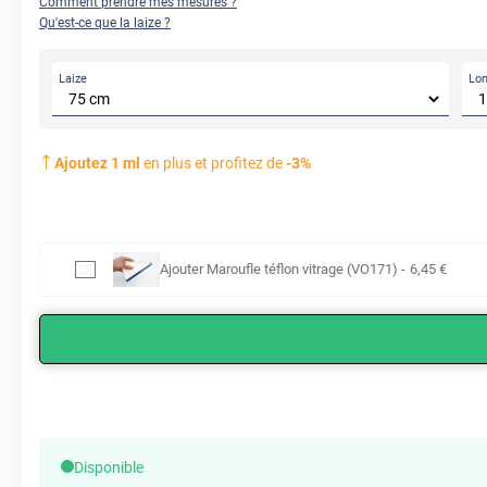
Comment prendre mes mesures ?
Qu'est-ce que la laize ?
Laize
Lo
Ajoutez
1
ml
en plus et profitez de
-
3
%
Ajouter
Maroufle téflon vitrage (VO171)
-
6
,45
€
Disponible