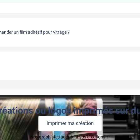
nder un film adhésif pour vitrage ?
réations ou logos imprimés sur du 
Imprimer ma création
Nos graphistes adaptent vos créations ✨