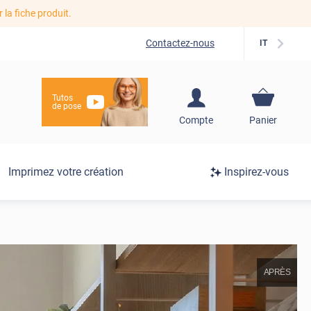
r la fiche produit.
Contactez-nous
IT
Tutos
de pose
S'inscrire / Se
Compte
Panier
connecter
Connexion
Imprimez votre création
Inspirez-vous
/
Inscription
APRÈS