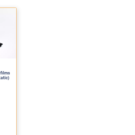
produit posé. Bonne
avis en ligne. Nous sommes
e nous autour de vous. 😊
 films
tatic)
avis en ligne. Nous sommes
e nous autour de vous. 😊