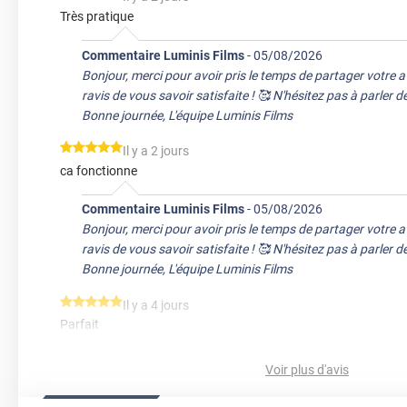
Très pratique
Commentaire Luminis Films
-
05/08/2026
Bonjour, merci pour avoir pris le temps de partager votre 
ravis de vous savoir satisfaite ! 🥰 N'hésitez pas à parler 
Bonne journée, L'équipe Luminis Films
*****
Il y a 2 jours
ca fonctionne
Commentaire Luminis Films
-
05/08/2026
Bonjour, merci pour avoir pris le temps de partager votre 
ravis de vous savoir satisfaite ! 🥰 N'hésitez pas à parler 
Bonne journée, L'équipe Luminis Films
*****
Il y a 4 jours
Parfait
Commentaire Luminis Films
-
03/08/2026
Voir plus d'avis
Bonjour, merci pour avoir pris le temps de partager votre 
ravis de vous savoir satisfait ! 🥰 N'hésitez pas à parler d