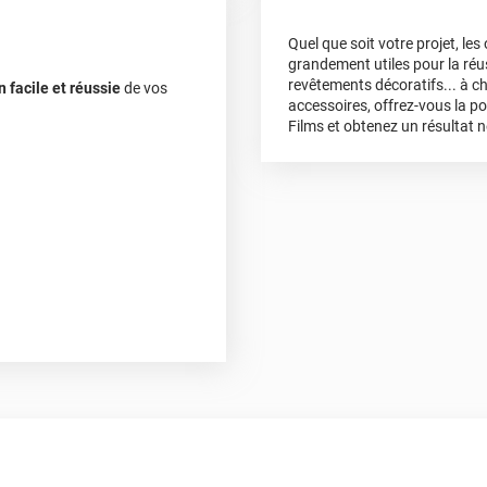
Quel que soit votre projet, le
grandement utiles pour la réus
revêtements décoratifs... à c
ière pose!
n facile et réussie
de vos
accessoires, offrez-vous la p
Films et obtenez un résultat n
avis en ligne. Nous sommes
e nous autour de vous. 😊
avis en ligne. Nous sommes
e nous autour de vous. 😊