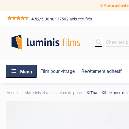
⚠️
Forte activité
*****
4.52
/5.00 sur
17592
avis certifiés
Film pour vitrage
Revêtement adhésif
Menu
Accueil
Matériels et accessoires de pose
KITbat - Kit de pose de f