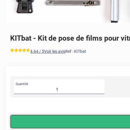
KITbat - Kit de pose de films pour vitr
*****
4.64
/ 5
Voir les avis
Ref :
KITbat
Quantité