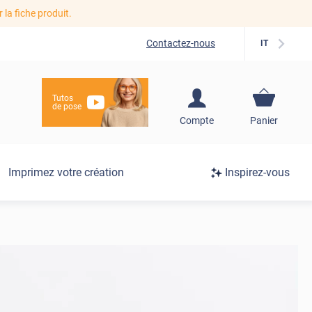
r la fiche produit.
Contactez-nous
IT
Tutos
de pose
S'inscrire / Se
Compte
Panier
connecter
Connexion
Imprimez votre création
Inspirez-vous
/
Inscription