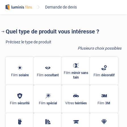
Obtenez un devis de pose Luminis Films en
quelques clics !
Quel type de produit vous intéresse ?
Précisez le type de produit
Plusieurs choix possibles
Film
miroir sans
Film
solaire
Film
occultant
Film
décoratif
tain
Film
sécurité
Film
spécial
Vitres
teintées
Film
3M