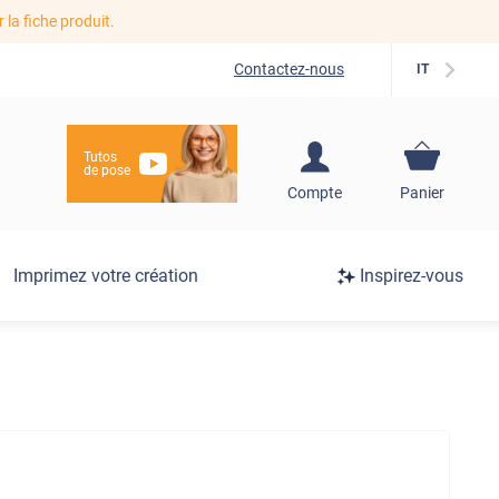
r la fiche produit.
Contactez-nous
IT
Tutos
de pose
S'inscrire / Se
Compte
Panier
connecter
Connexion
Imprimez votre création
Inspirez-vous
/
Inscription