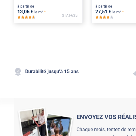
à partir de
à partir de
13
,06
€
27
,51
€
*
*
le m²
le m²
STAT-635i
*****
*****
Durabilité jusqu'à 15 ans
ENVOYEZ VOS RÉALI
Chaque mois, tentez de rem