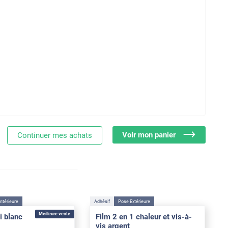
Voir mon panier
Continuer mes achats
ntérieure
Adhésif
Pose Extérieure
Meilleure vente
i blanc
Film 2 en 1 chaleur et vis-à-
vis argent