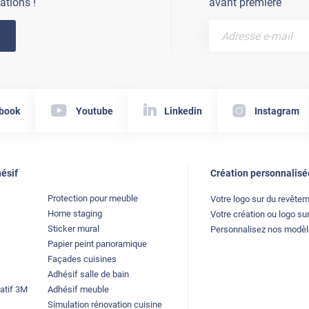
ations !
avant première
book
Youtube
Linkedin
Instagram
ésif
Création personnalisé
Protection pour meuble
Votre logo sur du revête
Home staging
Votre création ou logo sur
Sticker mural
Personnalisez nos modè
Papier peint panoramique
Façades cuisines
Adhésif salle de bain
atif 3M
Adhésif meuble
Simulation rénovation cuisine