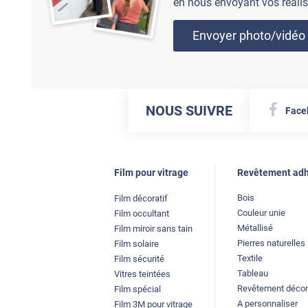
en nous envoyant vos réalis
Envoyer photo/vidéo
NOUS SUIVRE
Face
Film pour vitrage
Revêtement adh
Bois
Film décoratif
Couleur unie
Film occultant
Métallisé
Film miroir sans tain
Pierres naturelles
Film solaire
Textile
Film sécurité
Tableau
Vitres teintées
Revêtement décor
Film spécial
A personnaliser
Film 3M pour vitrage