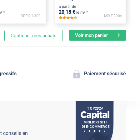
à partir de
20
,18
€
*
*
m²
le m²
DEPOLI-300i
MIXT-200x
***
*****
Voir mon panier
Continuer mes achats
gressifs
Paiement sécurisé
t conseils en