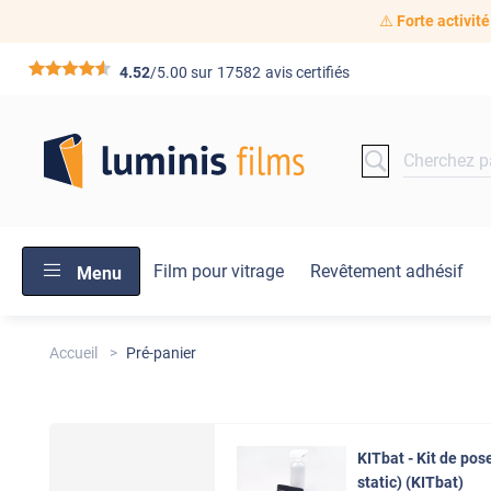
⚠️
Forte activité
*****
4.52
/5.00 sur
17582
avis certifiés
Film pour vitrage
Revêtement adhésif
Menu
Accueil
Pré-panier
KITbat - Kit de pose
static) (KITbat)