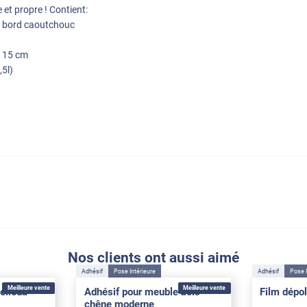
 et propre ! Contient:
c bord caoutchouc
e 15 cm
,5l)
Nos clients ont aussi aimé
Adhésif
Pose Intérieure
Adhésif
Pose I
Meilleure vente
Meilleure vente
elleda
Adhésif pour meuble bois
Film dépol
chêne moderne