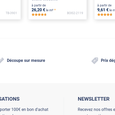
à partir de
à partir de
26
,20
€
9
,61
€
*
le m²
le 
TB-3901
BOIS2-2119
*****
**
Découpe sur mesure
Prix dé
SATIONS
NEWSLETTER
porter 100€ en bon d'achat
Recevez nos offres e