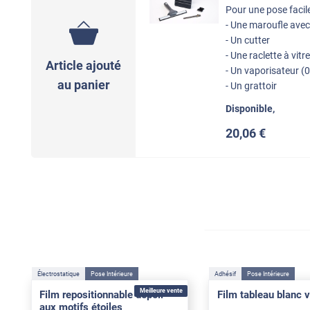
Pour une pose facile
- Une maroufle ave
- Un cutter
- Une raclette à vitr
Article ajouté
- Un vaporisateur (0
au panier
- Un grattoir
Disponible,
20
,06
€
Électrostatique
Pose Intérieure
Adhésif
Pose Intérieure
Meilleure vente
Film repositionnable dépoli
Film tableau blanc v
aux motifs étoiles